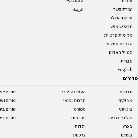
אודות
Pусский
יצירת קשר
عربية
פרסמו אצלנו
תנאי שימוש
מדיניות פרטיות
הצהרת נגישות
המייל האדום
עברית
English
מדורים
חדשות
העולם הערבי
פורום צע
מבזקים
תרבות ופנאי
פורום נשו
ביטחוני
ספורט
פורום בי
פוליטי-מדיני
פורומים
פורום בי
בארץ
יהדות
בעולם
צרכנות