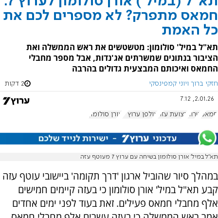
תא"ל (במיל') אורן סולומון לערוץ 7:
חמאס מתפרק? לא מספרים לכם את
כל האמת
תא"ל במיל' סולומון: מטשטשים את ראש הממשלה ואת
הציבור בנתונים שמשרתים אג'נדות, אבל מספר מחבלי
החמאס ואיכותם המבצעית גדולים בהרבה
חזקי ברוך ויוני קמפינסקי
2 דקות
2.01.26, 7:12
חמאס
טרור
רצועת עזה
אולפן ערוץ 7
אורן סולומון
תא"ל במיל' אורן סולומון בשיחה עם ערוץ 7 מעוטף עזה
במהלך סיור שהוביל ארגון 'דרך תקומה' ביישובי עוטף עזה
קבע תא"ל במיל' אורן סולומון כי בעזה קיימים חמישים
אלף מחבלי חמאס פעילים. זאת בעוד לפני ימים אחדים
אמר ראש הממשלה כי בעזה עשרים אלף מחבלי חמאס.