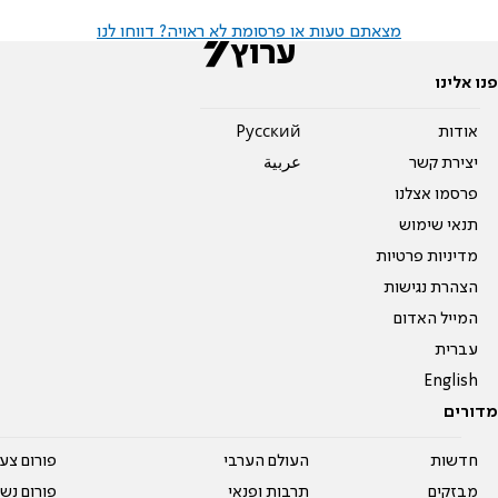
מצאתם טעות או פרסומת לא ראויה? דווחו לנו
פנו אלינו
אודות
Pусский
יצירת קשר
عربية
פרסמו אצלנו
תנאי שימוש
מדיניות פרטיות
הצהרת נגישות
המייל האדום
עברית
English
מדורים
חדשות
העולם הערבי
פורום צע
מבזקים
תרבות ופנאי
פורום נשו