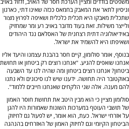
משפטים בודדים ומציין הערכת חסר של האויב, זלזול באויב
וניסיון לתאר את המאבק בחמאס ככזה שאינו דתי, כארגון
שתכלית מאבקו היא תכלית כלכלית ושאיפה לפרוץ מצור
ולייצר משילות. זאת בעוד מדובר באויב רע ומר שמחזיק
באידיאולוגיה דתית רצחנית של האסלאם נגד היהודים
ושאיפתו היא להשמיד את ישראל.
בנוסף, אומר סולומון, קיים חסר בהבנת עצמנו והיעד אליו
אנחנו שואפים להגיע. "אנחנו רוצים רק ביטחון או תחושת
ביטחון? אנחנו רוצים ביטחון ומה שהיה לנו עד השבעה
באוקטובר היה תחושה. ידענו שיש לנו סיכונים ולא נתנו
להם מענה. אלה שני הלקחים שאנחנו חייבים ללמוד".
סולומון מציין כי הוא מבין היטב את תחושת חוסר האמון
של תושבי העוטף במערכות השונות שאמורות היו להגן
על אזרחי ישראל. כעת, הוא אומר, יש לפעול גם לחיזוק
הביטחון הקיומי וגם לחיזוק האמון של האזרחים בהנהגה