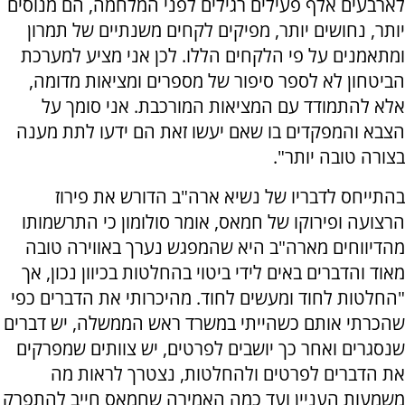
לארבעים אלף פעילים רגילים לפני המלחמה, הם מנוסים
יותר, נחושים יותר, מפיקים לקחים משנתיים של תמרון
ומתאמנים על פי הלקחים הללו. לכן אני מציע למערכת
הביטחון לא לספר סיפור של מספרים ומציאות מדומה,
אלא להתמודד עם המציאות המורכבת. אני סומך על
הצבא והמפקדים בו שאם יעשו זאת הם ידעו לתת מענה
בצורה טובה יותר".
בהתייחס לדבריו של נשיא ארה"ב הדורש את פירוז
הרצועה ופירוקו של חמאס, אומר סולומון כי התרשמותו
מהדיווחים מארה"ב היא שהמפגש נערך באווירה טובה
מאוד והדברים באים לידי ביטוי בהחלטות בכיוון נכון, אך
"החלטות לחוד ומעשים לחוד. מהיכרותי את הדברים כפי
שהכרתי אותם כשהייתי במשרד ראש הממשלה, יש דברים
שנסגרים ואחר כך יושבים לפרטים, יש צוותים שמפרקים
את הדברים לפרטים ולהחלטות, נצטרך לראות מה
משמעות העניין ועד כמה האמירה שחמאס חייב להתפרק