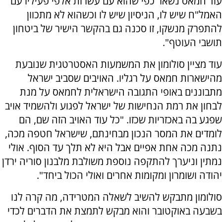
עוד חמאס נשאר כפי שהוא עם עשרות אלפי פעיליו עם
האמל"ח שיש לו, הניסיון שיש לו וכשהוא לא מתכוון
להתפרק מנשקו, זו סכנה גם בהקשר הישיר של ביטחון
תושבי העוטף".
עוד מציין סולומון את המשמעות האסטרטגית שנובעת
מהישארות חמאס על רגליו. האויבים שסביב ישראל
מתבוננים באופי התגובה הישראלית לחמאס על מנת
לבחון את רמת הנחישות של ישראל לפגוע ולהשמיד אויב
שפגע בה באכזריות שכזו. "כל עוד האויב הזה שם, הם
לומדים את המסר הנכון מבחינתם, שישראל חטפה מכה,
נתנה מכה אחת אפיים אבל היא לא תלך עד הסוף. אולי
נמתין וניערך להתקפה נוספת משולבת מלבנון סוריה ירדן
יהודה ושומרון ומקומות אחרים ואולי הכול ביחד".
סולומון מתבקש להשיב לשאלה המטרידה, מה קרה לנו
בשבעה באוקטובר והוא מבקש לתמצת את הדברים לכדי