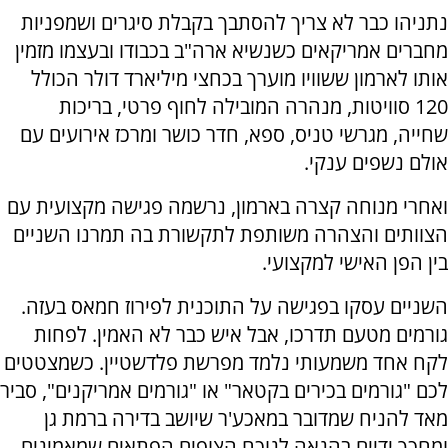
נתניהו כבר לא צריך להסתבך בקבלת סיגרים ושמפניות
מחברים אמריקאים כשנשיא ארה"ב בכבודו ובעצמו מזמין
אותו לארמון ששוויו מוערך בכחצי מיליארד דולר הכולל
120 סוויטות, מנהרה המובילה לחוף פרטי, בריכות
שחייה, מגרשי טניס, ספא, חדר כושר ומרכז אירועים עם
אולם נשפים ענקי.
ואחרי מנוחה קצרה בארמון, נרשמה פגישה מקצועית עם
הצוותים והצהרה משותפת לתקשורת בה תמרנו השניים
בין הפן האישי למקצועי.
השניים עסקו בפגישה על התוכנית לפירוז חמאס בעזה.
גורמים מטעם תדרכו, אבל איש כבר לא האמין. לפחות
לקח אחד משמעותי נלמד מפרשת פלדשטיין. כשמצטטים
לכם "גורמים בכירים בקטאר" או "גורמים אמריקנים", סביר
מאד להניח שמדובר במאכע'ר שיושב בדירה ברמת גן
ומחכך ידיים בהנאה לנוכח הצופים הפתאים שמאמינים