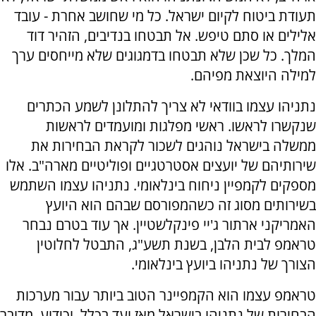
תעודת ביטוח לקיום ישראל. כל מי שחושב אחרת - עובד
אלילים או סתם טיפש. אל תבטחו בנדיבים, הזהיר דוד
המלך. כל שכן שלא תבטחו בדמגוגים שלא מייחסים ערך
למילה היוצאת מפיהם.
נתניהו עצמו בוודאי לא צריך להתלונן לשמע הכתרים
שנקשרו לראשו. ראשי מפלגות ומועמדים לראשות
ממשלה בישראל נוהגים לשכור לקראת הבחירות את
שירותיהם של יועצים אסטרטגיים ופוליטיים מארה"ב. אלו
מספקים לקמפיין ניחוח בינלאומי. נתניהו עצמו השתמש
בשירותים מסוג זה כשהמפורסם שבהם הוא היועץ
האמריקני ארתור ג'יי פינקלשטיין. אך עוד בטרם נבחר
טראמפ לבית הלבן, בשנת תשע"ג, התבטל לחלוטין
הצורך של נתניהו ביועץ בינלאומי.
טראמפ עצמו הוא הקמפיינר הטוב ביותר עבור מערכות
הבחירות של נתניהו בישראל מאז ועד בכלל. וכידוע, מדובר