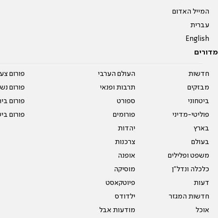
המייל האדום
עברית
English
מדורים
חדשות
העולם הערבי
פורום צע
מבזקים
תרבות ופנאי
פורום נשו
ביטחוני
ספורט
פורום בי
פוליטי-מדיני
פורומים
פורום בי
בארץ
יהדות
בעולם
צרכנות
משפט ופלילים
אופנה
כלכלה ונדל"ן
מוסיקה
דעות
פיוטקאסט
חדשות המגזר
ילדודס
אוכל
מודעות אבל