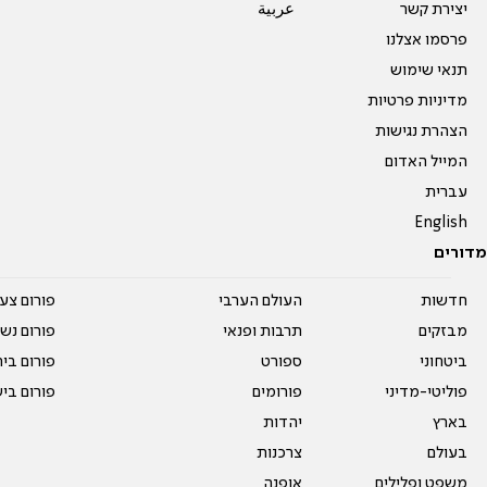
יצירת קשר
عربية
פרסמו אצלנו
תנאי שימוש
מדיניות פרטיות
הצהרת נגישות
המייל האדום
עברית
English
מדורים
חדשות
העולם הערבי
פורום צע
מבזקים
תרבות ופנאי
פורום נשו
ביטחוני
ספורט
פורום בי
פוליטי-מדיני
פורומים
פורום בי
בארץ
יהדות
בעולם
צרכנות
משפט ופלילים
אופנה