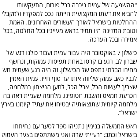
"ההשפעה של עמית ניכרה בכל פורום, התעקשותו
להביא את דעתו המקצועית הייתה נכס למפקדיו ולמקבלי
ההחלטות בישראל לאורך העשורים האחרונים. האמת
וטובת המדינה היו תמיד בראש מעייניו בכל החלטה, בכל
אמירה ובכל הערכה.
כישלון 7 באוקטובר היה עבור עמית ועבור כולנו רגע של
שברון לב, רגע בו קרסו באחת תפיסות עמוקות, ונחשף
מחירו הבלתי נתפס של הכישלון. זה היה רגע שעמית חש
לגביו כאב עמוק שליווה אותו עד סוף חייו. עמית האמין
שצריך לעשות הכל, אבל הכל, למען הניצחון במלחמה,
הכרעת חמאס והשבת חטופינו. מלחמה שעמית ראה בה
מלחמה קיומית שתוצאותיה יבטיחו את עתיד קיומנו בארץ
ישראל".
ראש הממשלה בנימין נתניהו ספד לסער עם נחיתתו
בישראל וכתב: "רעייתי שרה ואני משתתפים בצער העמוק