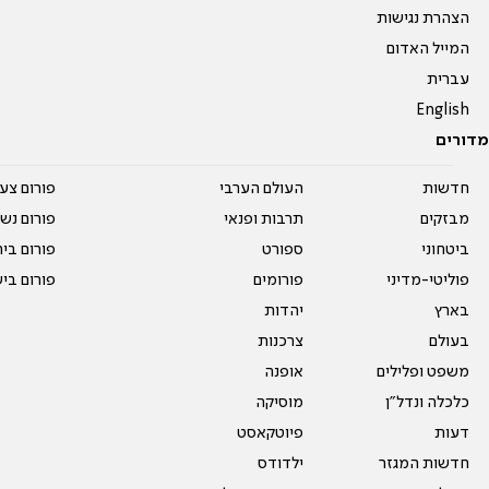
הצהרת נגישות
המייל האדום
עברית
English
מדורים
חדשות
העולם הערבי
פורום צע
מבזקים
תרבות ופנאי
פורום נשו
ביטחוני
ספורט
פורום בי
פוליטי-מדיני
פורומים
פורום בי
בארץ
יהדות
בעולם
צרכנות
משפט ופלילים
אופנה
כלכלה ונדל"ן
מוסיקה
דעות
פיוטקאסט
חדשות המגזר
ילדודס