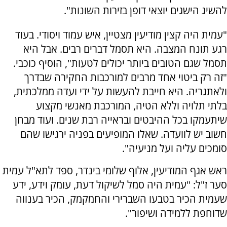
להשיג הישגים יוצאי דופן בזירות השונות".
"עמית היה קצין מודיעין מצטיין, איש עמוד ויסודי. בעוד
רגע תונח המצבה. היא תסמל דברים רבים. אבל היא
תסמל שגם הטובים ביותר יכולים לטעות", הוסיף כוכבי.
"זה רק ביטוי אחד מרבים למורכבות החקירה שבדרך
ולאתגריה. היא חייבת להעשות על ידי ועדה ממלכתית,
בלתי תלויה וללא הטיה, המורכבת מאנשי מקצוע
שיתעמקו בכל ההיבטים ובראייה רבת שנים. ועוד מבחן
חשוב יש לוועדה. שאלו המופיעים בפניה ירגישו שהם
סומכים עליה ועל מניעיה".
ראש אגף המודיעין, אלוף שלומי בינדר, ספד לתא"ל עמית
סער ז"ל: "עמית היה סמל לשיקול דעת, עומק וידע, ידע
שעמית הכיר בטבעו השברירי והחמקמק, הכיר בענווה
שדוחפת ללמידה ושיפור".