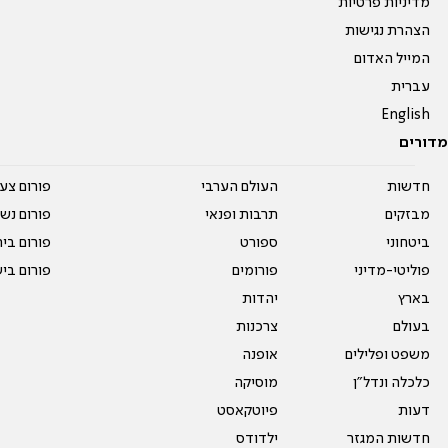
מדיניות פרטיות
הצהרת נגישות
המייל האדום
עברית
English
מדורים
חדשות
העולם הערבי
פורום צע
מבזקים
תרבות ופנאי
פורום נשו
ביטחוני
ספורט
פורום בי
פוליטי-מדיני
פורומים
פורום בי
בארץ
יהדות
בעולם
צרכנות
משפט ופלילים
אופנה
כלכלה ונדל"ן
מוסיקה
דעות
פיוטקאסט
חדשות המגזר
ילדודס