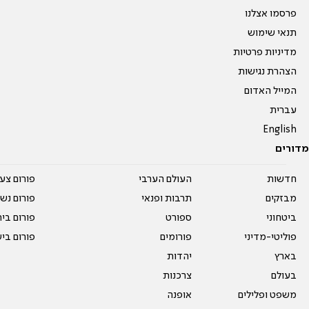
פרסמו אצלנו
תנאי שימוש
מדיניות פרטיות
הצהרת נגישות
המייל האדום
עברית
English
מדורים
חדשות
העולם הערבי
פורום צע
מבזקים
תרבות ופנאי
פורום נשו
ביטחוני
ספורט
פורום בי
פוליטי-מדיני
פורומים
פורום בי
בארץ
יהדות
בעולם
צרכנות
משפט ופלילים
אופנה