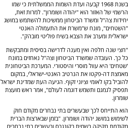
בשנת 1968 קבעה ועדת השמות הממשלתית כי שמו
הרשמי של האזור הוא "יהודה ושומרון". למרות זאת,
יחידות צה"ל ומשרד הביטחון ממשיכות להשתמש במושג
"השטחים", מונח ש"משרת את התעמולה האנטי
ישראלית ומערב את הצבא בשיח פוליטי מובהק".
"חצי שנה חלפה ואין מענה לדרישה בסיסית ומתבקשת
כל כך. העובדה שמשרד הביטחון וצה"ל נאחזים במונח
'שטחים' היא עוול מוסרי והיסטורי. המערכת הביטחונית
מאמצת דה-פקטו את הנרטיב האנטי-ישראלי, במקום
להוביל בקו לאומי וציוני זקוף. הגיעה העת שמדינת ישראל
תפסיק לגמגם ותשמש דוגמה לעולם", אמר ראש מועצת
שומרון.
הוא התייחס לכך שבעשרים בתי נבחרים מקודם חוק
לשימוש במושג יהודה ושומרון. "בזמן שבארצות הברית
מקודמת חקיקה רשמית בקונגרס ובעשרים בתי נבחרים