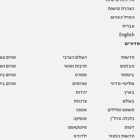
מדיניות פרטיות
הצהרת נגישות
המייל האדום
עברית
English
מדורים
חדשות
העולם הערבי
פורום צע
מבזקים
תרבות ופנאי
פורום נשו
ביטחוני
ספורט
פורום בי
פוליטי-מדיני
פורומים
פורום בי
בארץ
יהדות
בעולם
צרכנות
משפט ופלילים
אופנה
כלכלה ונדל"ן
מוסיקה
דעות
פיוטקאסט
חדשות המגזר
ילדודס