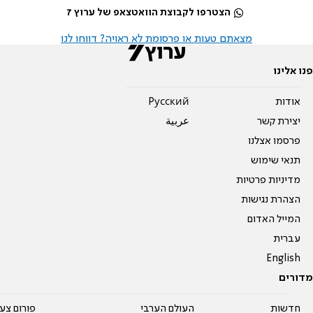
הצטרפו לקבוצת הוואטצאפ של ערוץ 7
מצאתם טעות או פרסומת לא ראויה? דווחו לנו
פנו אלינו
אודות
Pусский
יצירת קשר
عربية
פרסמו אצלנו
תנאי שימוש
מדיניות פרטיות
הצהרת נגישות
המייל האדום
עברית
English
מדורים
חדשות
העולם הערבי
פורום צע