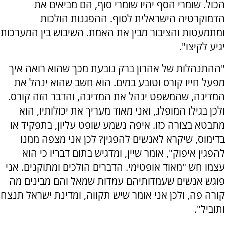
הכול. שומרי הסף יהיו שומרי סוף, הם מביאים את
הדמוקרטיה הישראלית לסוף. ההפגנות הולכות
ומתמעטות והציבור מבין את האמת. השיבוש בין המערכות
יגיע לקיצו".
"ההתנהלות של אהרון ברק נובעת מכך שהוא רואה איך
מפעל חייו קורס וטובע במים. הוא חשב שהוא ינהל את
המדינה, שהמשפט ינהל את המדינה, והדבר הזה קורס.
ולכן בגילו המופלג, ואני מאוד מעריך את יכולותיו, הוא
מתבטא בצורה כזו. איפה נשמע שופט עליון, בתפקיד או
בדימוס, שיקרא לאנשים להפגין? לכן אני מצפה ממנו
להפגין איפוק", אומר שיין, ומדגיש בתום דבריו כי הוא
עצמו חש "מאוד אופטימי. הדברים הולכים ומתוקנים. אני
פוגש אנשים שעמדותיהם עמדות שמאל והם מבינים מה
קורה פה, ולכן אני אומר שיש תקווה, ומדינת ישראל תנצח
ותוביל".