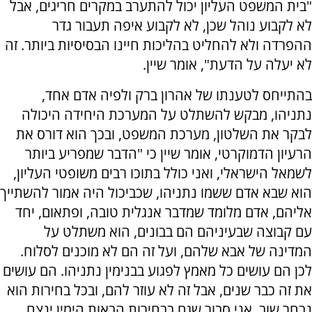
"בית המשפט העליון יכול להתערב במקרים חריגים, אבל
לא לקבוע נוהל שכן, לא לקבוע איפה תעבור גדר
ההפרדה ולא להחליט בהליכות חיינו הבסיסיות ביותר. זה
לא יעלה על הדעת", אומר שיין.
בהתייחס לטענתו של אהרון ברק ולפיה אדם אחד,
נתניהו, מבקש להשתלט על המערכת היחידה היכולה
לבקר את השלטון, מערכת המשפט, ובכך הוא דורס את
הרעיון הדמוקרטי, אומר שיין כי "הדבר שמפריע ביותר
לשמאל הישראלי, ואני כולל בתוכו רבים משופטי העליון,
הוא שבא אדם ששמו נתניהו, שכביכול היה אמור להשתייך
אליהם, אדם מלומד שמדבר אנגלית טובה, ופתאום, יחד
עם קבוצה שבעיניהם הם בבונים, הוא משתלט על
המדינה של אבא שלהם, ועל זה הם לא מוכנים לסלוח.
לכן הם עושים כל מאמץ לפגוע בבנימין נתניהו. הם עושים
את זה כבר שנים, אבל זה לא עוזר להם, ובכל בחירות הוא
נבחר שוב. אני סבור שגם בבחירות הבאות הימין ינצח