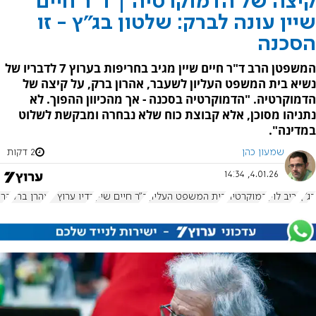
קיצה של הדמוקרטיה | ד"ר חיים
שיין עונה לברק: שלטון בג"ץ - זו
הסכנה
המשפטן הרב ד"ר חיים שיין מגיב בחריפות בערוץ 7 לדבריו של
נשיא בית המשפט העליון לשעבר, אהרון ברק, על קיצה של
הדמוקרטיה. "הדמוקרטיה בסכנה - אך מהכיוון ההפוך. לא
נתניהו מסוכן, אלא קבוצת כוח שלא נבחרה ומבקשת לשלוט
במדינה".
שמעון כהן
2 דקות
4.01.26, 14:34
בג"ץ
יריב לוין
דמוקרטיה
בית המשפט העליון
ד"ר חיים שיין
רדיו ערוץ 7
אהרן ברק
הרפ