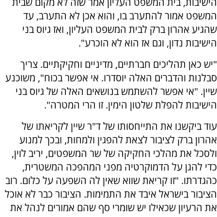
הישיבות, בית המשפט העליון אמר שזה לא מקום שבית
המשפט אמור להתערב בו, והוא אכן לא התערב, עד
שהגיע אהרון ברק לבית המשפט העליון, ואז גיוס בני
הישיבות נדון, וגם אז הוא לא הוכרע".
"יש כאן תהליכים חברתיים, מדיניים וחקיקתיים. צריך
סבלנות והדברים האלה יוסדרו. אי אפשר בכוח", משוכנע
שיין. "אי אפשר להשתמש בנושאים האלה של גיוס בני
הישיבות להפלת שלטון הימין. זו הרי המטרה".
עוד ביקשנו את התייחסותו של ד"ר שיין לקריאתו של
אהרון ברק לציבור לצאת להפגין ולמחות, ובכך למנוע
ולסכל את מהלכי החקיקה של שר המשפטים, יריב לוין,
כדי להגן על הדמוקרטיה מפני המהפכה המשטרית,
כהגדרתו. "זו קריאת שווא שאין לה השפעה על כלום. רוב
הציבור בישראל איבד את התמימות. הציבור כבר לא אוכל
את הרעיון שכאילו יש שומרי סף שהם אמורים לנהל את