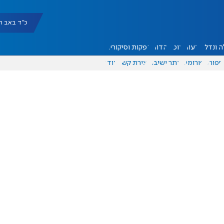
כ"ד באב תשפ"ו |
 ונדל"ן
דעות
אוכל
יהדות
הפקות וסיקורים
ספורט
פורומים
אתר ישיבה
יצירת קשר
עוד