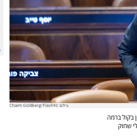
צילום: Chaim Goldberg/Flash90
ן בקול ברמה
י שחוק