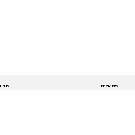
פנו אלינו
מדור
אודות
Pусский
חד
יצירת קשר
عربية
מב
פרסמו אצלנו
בי
תנאי שימוש
פו
מדיניות פרטיות
בא