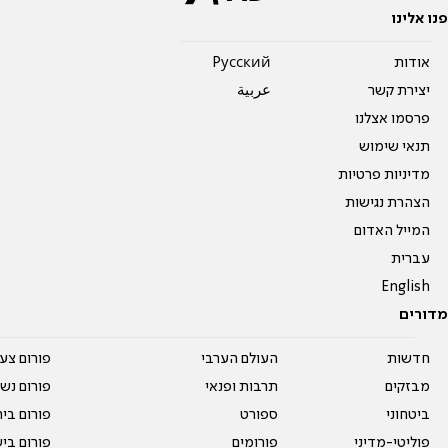
פנו אלינו
אודות
Pусский
יצירת קשר
عربية
פרסמו אצלנו
תנאי שימוש
מדיניות פרטיות
הצהרת נגישות
המייל האדום
עברית
English
מדורים
חדשות
העולם הערבי
פורום צע
מבזקים
תרבות ופנאי
פורום נשו
ביטחוני
ספורט
פורום בי
פוליטי-מדיני
פורומים
פורום בי