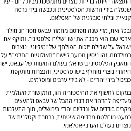
התוצאה הייתה בריחת נוצרים מתמשכת מבית לחם - עיר
שנפלה בידי הרשות הפלסטינית ונכבשה בידי גרסה
קנאית ובלתי סובלנית של האסלאם.
ובכל זאת, מדי שנה מפרסם מחמוד עבאס מסר חג מולד
ארסי שבו הוא מכנה את ישו “שליח פלסטיני", ותוקף את
ישראל על שלילת “זכות הפולחן" של “מיליוני" נוצרים
במולדתם. זהו ניסיון מכוער ליישם “תאולוגיית החלפה" על
המאבק הפלסטיני בישראל: בעולם המעוות של עבאס, ישו
היהודי-נוצרי מוחלף בישו פלסטיני, והנצרות מותקפת
כביכול בידי יהודים - לא בידי ערבים ומוסלמים.
במקום לחשוף את ההיסטוריה הזו, התקשורת העולמית
מעדיפה להדהד את דברי ההבל של עבאס ולהעצים
מקרים בודדים של ונדליזם יהודי בירושלים, תוך התעלמות
כמעט מוחלטת מרדיפה שיטתית, נרחבת וקטלנית של
נוצרים בעולם הערבי-אסלאמי.