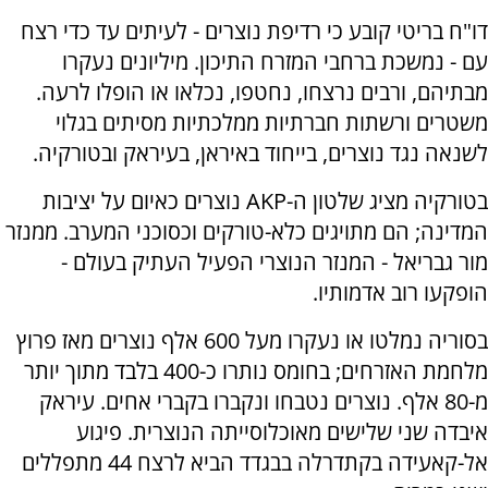
דו"ח בריטי קובע כי רדיפת נוצרים - לעיתים עד כדי רצח
עם - נמשכת ברחבי המזרח התיכון. מיליונים נעקרו
מבתיהם, ורבים נרצחו, נחטפו, נכלאו או הופלו לרעה.
משטרים ורשתות חברתיות ממלכתיות מסיתים בגלוי
לשנאה נגד נוצרים, בייחוד באיראן, בעיראק ובטורקיה.
בטורקיה מציג שלטון ה-AKP נוצרים כאיום על יציבות
המדינה; הם מתויגים כלא-טורקים וכסוכני המערב. ממנזר
מור גבריאל - המנזר הנוצרי הפעיל העתיק בעולם -
הופקעו רוב אדמותיו.
בסוריה נמלטו או נעקרו מעל 600 אלף נוצרים מאז פרוץ
מלחמת האזרחים; בחומס נותרו כ-400 בלבד מתוך יותר
מ-80 אלף. נוצרים נטבחו ונקברו בקברי אחים. עיראק
איבדה שני שלישים מאוכלוסייתה הנוצרית. פיגוע
אל-קאעידה בקתדרלה בבגדד הביא לרצח 44 מתפללים