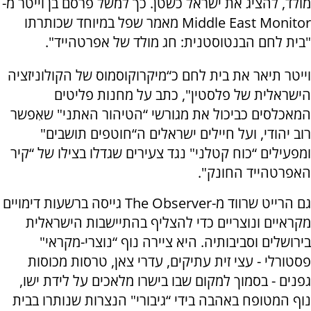
מולד, להציג את ישראל כשטן. כך למשל פרסם בן וייטר מ-
Middle East Monitor מאמר שפל במיוחד שכותרתו
"בית לחם הבנטוסטנית: חג מולד של אפרטהייד".
וייטר תיאר את בית לחם כ“מיקרוקוסמוס של הקולוניזציה
הישראלית של פלסטין", כתב על מחנות פליטים
המאכלסים כביכול את מגורשי “הטיהור האתני" שאִפשר
רוב יהודי, ועל חיילים ישראלים ה“חוטפים תושבים"
ומפעילים “כוח קטלני" נגד צעירים שגדלו בצילו של “קיר
האפרטהייד החונק".
גם הרייט שרווד מ-The Observer גייסה ברשעות דימויים
מקראיים ונוצריים כדי להצליף בהתיישבות הישראלית
בירושלים וסביבותיה. היא ציירה נוף “נוצרי-מקראי"
פסטורלי - עצי זית עתיקים, עדרי צאן, טרסות מכוסות
גפנים - בסמוך למקום שבו בישרו מלאכים על לידת ישו,
נוף המטופח באהבה בידי “גיבורי" הנצרות שנותרו בבית