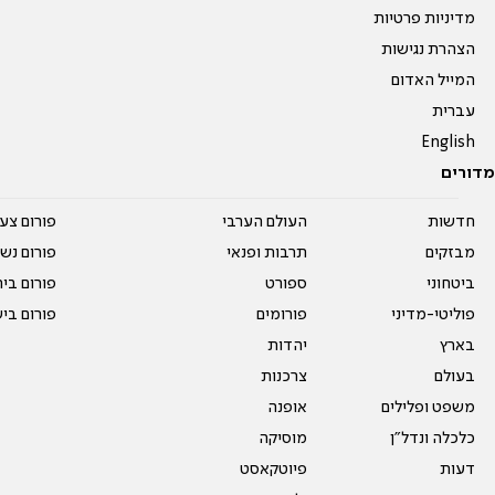
מדיניות פרטיות
הצהרת נגישות
המייל האדום
עברית
English
מדורים
חדשות
העולם הערבי
פורום צע
מבזקים
תרבות ופנאי
פורום נשו
ביטחוני
ספורט
פורום בי
פוליטי-מדיני
פורומים
פורום בי
בארץ
יהדות
בעולם
צרכנות
משפט ופלילים
אופנה
כלכלה ונדל"ן
מוסיקה
דעות
פיוטקאסט