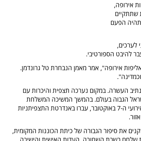
ת אירופה,
ת שתתקיים
בינואר, במה שתהיה הפעם
 לערכים,
בר להיבט הספורטיבי.
ליפות אירופה", אמר מאמן הנבחרת טל גרונדמן.
כמדינה".
יב העשרה. במקום נערכה תצפית והיכרות עם
ה-20 ועצירה ליד דגל ישראל הגבוה בעולם. בהמשך המשיכה המשלחת
לקיבוץ ניר עוז, שם שמעו השחקנים סקירה על אירועי ה-7 באוקטובר, עברו באנדרטת התצפיתניות
זור.
נים את סיפור הגבורה של כיתת הכוננות המקומית,
נות שלחם בשבת השחורה. העדות האישית והישירה