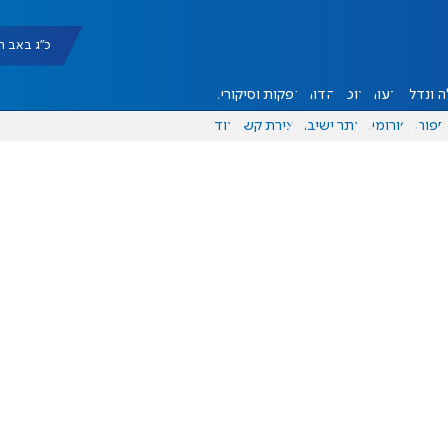
כ"ג באב תשפ"ו |
 ונדל"ן
דעות
אוכל
יהדות
הפקות וסיקורים
ספורט
פורומים
אתר ישיבה
יצירת קשר
עוד