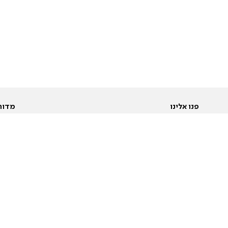
פנו אלינו
מדור
אודות
Pусский
חד
יצירת קשר
عربية
מב
פרסמו אצלנו
בי
תנאי שימוש
פו
מדיניות פרטיות
בא
הצהרת נגישות
בע
המייל האדום
מש