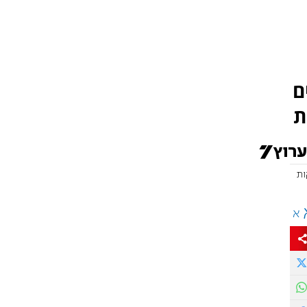
ם
ת
א