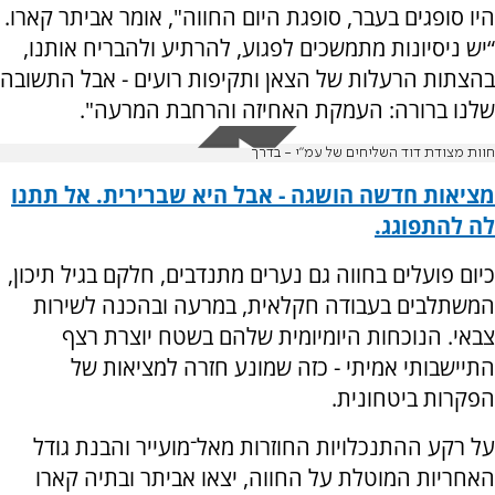
היו סופגים בעבר, סופגת היום החווה", אומר אביתר קארו.
“יש ניסיונות מתמשכים לפגוע, להרתיע ולהבריח אותנו,
בהצתות הרעלות של הצאן ותקיפות רועים - אבל התשובה
שלנו ברורה: העמקת האחיזה והרחבת המרעה".
חוות מצודת דוד השליחים של עמ״י - בדרך
מציאות חדשה הושגה - אבל היא שברירית. אל תתנו
לה להתפוגג.
כיום פועלים בחווה גם נערים מתנדבים, חלקם בגיל תיכון,
המשתלבים בעבודה חקלאית, במרעה ובהכנה לשירות
צבאי. הנוכחות היומיומית שלהם בשטח יוצרת רצף
התיישבותי אמיתי - כזה שמונע חזרה למציאות של
הפקרות ביטחונית.
על רקע ההתנכלויות החוזרות מאל־מועייר והבנת גודל
האחריות המוטלת על החווה, יצאו אביתר ובתיה קארו