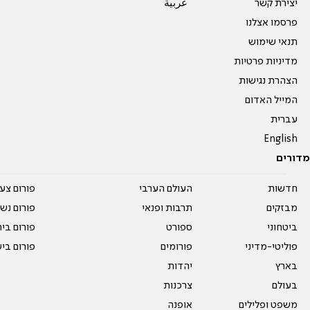
יצירת קשר
عربية
פרסמו אצלנו
תנאי שימוש
מדיניות פרטיות
הצהרת נגישות
המייל האדום
עברית
English
מדורים
חדשות
העולם הערבי
פורום צע
מבזקים
תרבות ופנאי
פורום נשו
ביטחוני
ספורט
פורום בי
פוליטי-מדיני
פורומים
פורום בי
בארץ
יהדות
בעולם
צרכנות
משפט ופלילים
אופנה