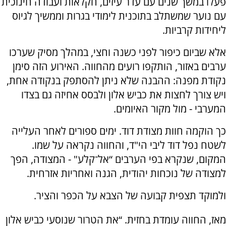
פעלו במשך שנים עם עדר עיזים, חקלאות ועבודה חינוכית
עם נוער שמשתלב בתוכנית לימודי בגרות וממשיך לגיוס
ליחידות קרביות.
אלא שביום כיפור לפני כשנה וחצי, במהלך מסיק שערכו
ערבים באזור, הותקפו רועים מהחווה. האירוע הזה סימן
נקודת מפנה: ההבנה שלא ניתן להסתפק בנקודה אחת,
ויש צורך לחצות את כביש אלון ולבסס אחיזה גם בצדו
המערבי - מול מקור האיומים.
כך הוקמה חוות מצודת דוד. ימים ספורים לאחר העלייה
לשטח נפל דוד ליבי הי"ד, והחווה נקראה על שמו.
המקום, שנקרא בפי הערבים “אל־קלע" - המצודה, הפך
למצודה של נוכחות יהודית, הגנה ואחריות אזרחית.
ולמוקד תצפית קבועה של הצבא על הכפר והציר.
מאז, החווה עומדת בחזית. “את הטרור שנוסעי כביש אלון