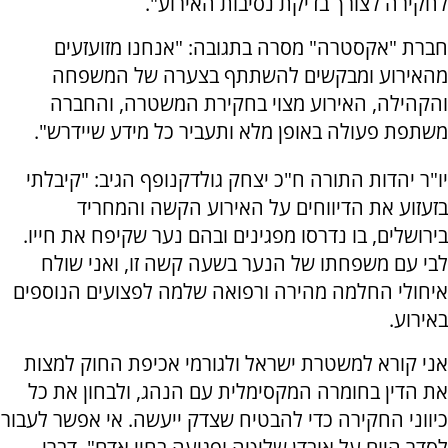
לחקירה לצורך בדיקת נסיבות האירוע".
חברת "אקסטרה" מסרה בתגובה: "אנחנו מזועזעים
מהאירוע ומבקשים להשתתף בצערה של המשפחה
והקהילה, האירוע מצוי בחקירת המשטרה, והחברה
משתפת פעולה באופן מלא ותעביר כל מידע שיידרש".
יו"ר יהדות התורה ח"כ יצחק גולדקנופף הגיב: "קיבלתי
בזעזוע את הדיווחים על האירוע הקשה והמחריד
בירושלים, בו נדרסו מפגינים ובהם נער שקיפח את חייו.
לבי עם משפחתו של הנער בשעה קשה זו, ואני שולח
איחולי החלמה מהירה ורפואה שלמה לפצועים הנוספים
באירוע.
אני קורא למשטרת ישראל ולגורמי אכיפת החוק למצות
את הדין בחומרה המקסימלית עם הנהג, ולבחון את כל
כיווני החקירה כדי להבטיח שצדק ייעשה. אי אפשר לעבור
לסדר היום על אובדן שליטה ופגיעה בחיי אדם", דברי