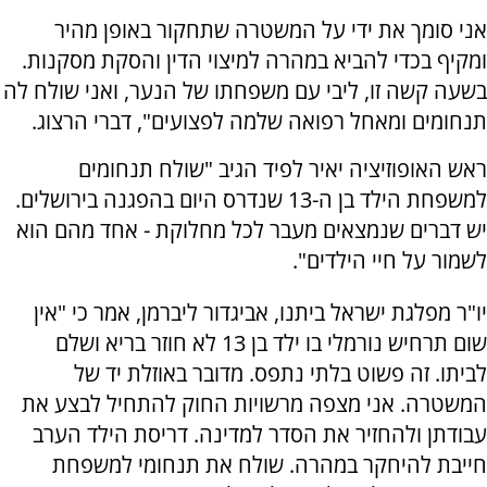
אני סומך את ידי על המשטרה שתחקור באופן מהיר
ומקיף בכדי להביא במהרה למיצוי הדין והסקת מסקנות.
בשעה קשה זו, ליבי עם משפחתו של הנער, ואני שולח לה
תנחומים ומאחל רפואה שלמה לפצועים", דברי הרצוג.
ראש האופוזיציה יאיר לפיד הגיב "‏שולח תנחומים
למשפחת הילד בן ה-13 שנדרס היום בהפגנה בירושלים.
יש דברים שנמצאים מעבר לכל מחלוקת - אחד מהם הוא
לשמור על חיי הילדים".
יו"ר מפלגת ישראל ביתנו, אביגדור ליברמן, אמר כי "‏אין
שום תרחיש נורמלי בו ילד בן 13 לא חוזר בריא ושלם
לביתו. זה פשוט בלתי נתפס. מדובר באוזלת יד של
המשטרה. אני מצפה מרשויות החוק להתחיל לבצע את
עבודתן ולהחזיר את הסדר למדינה. דריסת הילד הערב
חייבת להיחקר במהרה. שולח את תנחומי למשפחת