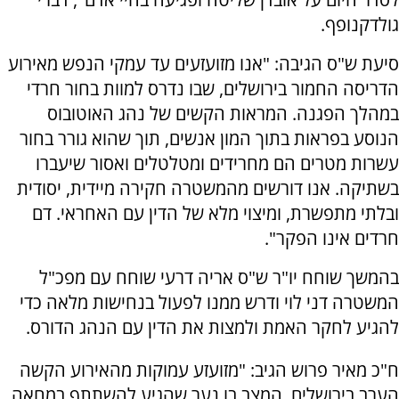
גולדקנופף.
סיעת ש"ס הגיבה: "אנו מזועזעים עד עמקי הנפש מאירוע
הדריסה החמור בירושלים, שבו נדרס למוות בחור חרדי
במהלך הפגנה. המראות הקשים של נהג האוטובוס
הנוסע בפראות בתוך המון אנשים, תוך שהוא גורר בחור
עשרות מטרים הם מחרידים ומטלטלים ואסור שיעברו
בשתיקה. אנו דורשים מהמשטרה חקירה מיידית, יסודית
ובלתי מתפשרת, ומיצוי מלא של הדין עם האחראי. דם
חרדים אינו הפקר".
בהמשך שוחח יו"ר ש"ס אריה דרעי שוחח עם מפכ"ל
המשטרה דני לוי ודרש ממנו לפעול בנחישות מלאה כדי
להגיע לחקר האמת ולמצות את הדין עם הנהג הדורס.
ח"כ מאיר פרוש הגיב: "מזועזע עמוקות מהאירוע הקשה
הערב בירושלים. המצב בו נער שהגיע להשתתף במחאה