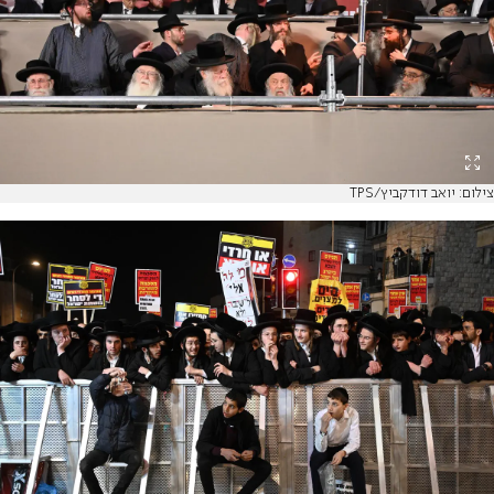
צילום: יואב דודקביץ/TPS