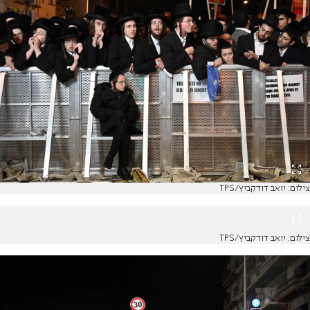
צילום: יואב דודקביץ/TPS