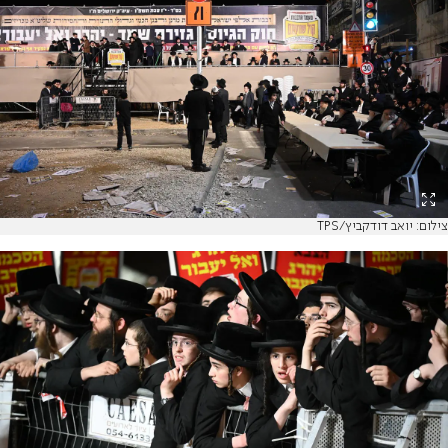
צילום: יואב דודקביץ/TPS