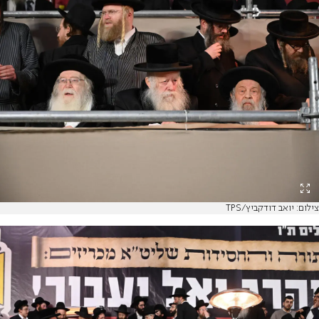
צילום: יואב דודקביץ/TPS