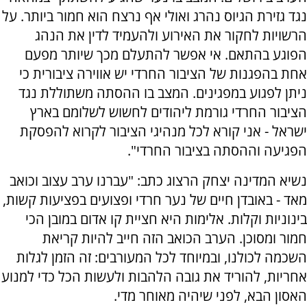
נגד גזירת הגיוס נהרג ואולי אף נרצח הוא חמור ביותר. על
הרשויות לחקור את האירוע ולהעמיד לדין את הנהג
הפוגע בהתאם. אי אפשר להתעלם מכך שיותר מפעם
אחת בהפגנות של הציבור החרדי יש אווירה ציבורית כי
ניתן לפגוע במפגינים. המצב בו ההסתה משתוללת נגד
הציבור החרדי גורמת ליהודים לחשוש לשלומם בארץ
ישראל - אני קורא לכל מנהיגי הציבור לקרוא להפסקת
הפגיעה וההסתה בציבור החרדי".
נשיא המדינה יצחק הרצוג כתב: "עברנו ערב עצוב וכואב
מאד - באובדן חיים של נער חרדי ופצועים בפציעות קשות,
בינוניות וקלות. אלימות היא חציית קו אדום במובן הכי
חמור ומסוכן. הערב הכואב הזה חייב להיות קריאת
השכמה לכולנו, ובמיוחד לכל המעורבים: זה הזמן לגלות
אחריות, להוריד את גובה הלהבות ולעשות הכל כדי למנוע
האסון הבא, לפני שיהיה מאוחר מדי.