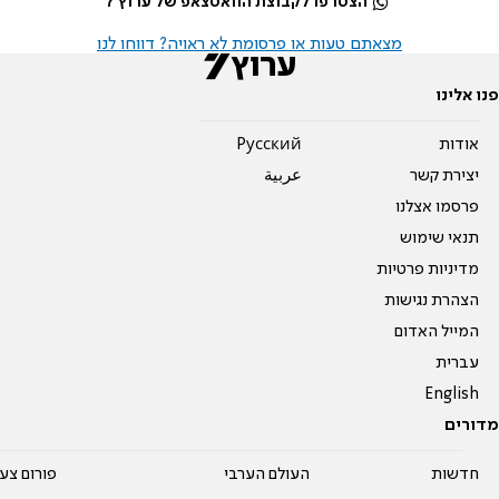
הצטרפו לקבוצת הוואטצאפ של ערוץ 7
מצאתם טעות או פרסומת לא ראויה? דווחו לנו
פנו אלינו
אודות
Pусский
יצירת קשר
عربية
פרסמו אצלנו
תנאי שימוש
מדיניות פרטיות
הצהרת נגישות
המייל האדום
עברית
English
מדורים
חדשות
העולם הערבי
פורום צע