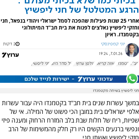
"בכיתי כמו שלא בכיתי מעולם":
הרגע המטלטל של חני ליפשיץ
אחרי 25 שנות פעילות שהפכה לסמל ישראלי ויהודי בנפאל, חני
וחזקי ליפשיץ נאלצים לפנות את בית חב"ד המיתולוגי
בקטמנדו. ראיון
יוני קמפינסקי
2 דקות
7.01.26, 19:24
חב"ד
קטמנדו
שווה קריאה
אולפן ערוץ 7
על סדר היום
חני ליפשיץ
חני ליפשיץ בשיחה מקטמנדו
במשך עשרות שנים בית חב"ד בקטמנדו היה עבור עשרות
אלפי ישראלים בית במובן הכי פשוט של המילה. אי של
שפיות, ריח של חלות שבת בלב המזרח הרחוק ומענה פיזי
ונפשי ברגעים הקשים היו רק חלק מהמשימות של הרב
חזקי ליפשיץ ואשתו חני.