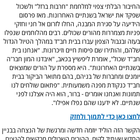
החיבור הבלתי צפוי למלחמת "חרבות ברזל" ולשכול
שפקד את ישראל בשנתיים האחרונות. מאז פרסום
הידיעה על סגירת המבנה, החלו לזרום אל חני וחזקי
פניות מצמררות מהורים שכולים. רבים מהלוחמים שנפלו
בעזה ובגבול הצפון עברו בבית חב"ד במהלך הטיול הגדול
שלהם, והותירו שם פיסות חיים וזיכרונות. "אנחנו בית
חב"ד שכול", אומרת ליפשיץ בכאב, "איבדנו המון חבר'ה
בשנתיים האחרונות". היא מספרת על הורים שמוצאים
יומנים ומחברות של בניהם, בהם מתואר הביקור בבית
חב"ד כנקודת מפנה משמעותית. "פתאום שולחים לנו
תמונות ואנחנו אומרים - ברור, הוא היה אצלנו לפני
שנתיים. לא ידענו שהם נפלו אפילו".
לחצו כאן כדי לתמוך ולחזק
הקשר הזה הוליד יוזמה חדשה ומרגשת של הנצחה בבניין
החדש שעתיד לקום. ההורים השכולים מבקשים להנציח