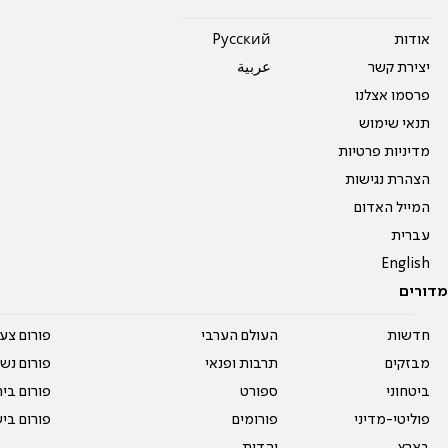
אודות
Pусский
יצירת קשר
عربية
פרסמו אצלנו
תנאי שימוש
מדיניות פרטיות
הצהרת נגישות
המייל האדום
עברית
English
מדורים
חדשות
העולם הערבי
פורום צע
מבזקים
תרבות ופנאי
פורום נשו
ביטחוני
ספורט
פורום בי
פוליטי-מדיני
פורומים
פורום בי