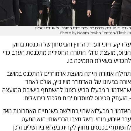
האדמו"ר מויז'ניץ בדרכו למועצת גדולי התורה של אגודת ישראל
Photo by Noam Revkin Fenton/Flash90
על רקע דיוני וועדת החוץ והביטחון של הכנסת בחוק
הגיוס, מועצת גדולי התורה החסידית מתכנסת הערב כדי
להכריע בשאלת התמיכה בו.
תחילה אמורה היתה מועצת אדמו"רים להתכנס במושב
אורה במעונו של האדמו"ר מויז'ניץ, אולם לאחר
שהאדמו"ר מבעלז הביע רצונו להשתתף בישיבת המועצה
- הועתק הכינוס למוסדות 'בית מלכה' בירושלים.
האדמו"ר מבעלזא שרוי בחולשה בשנתיים האחרונות מאז
עבר אירוע מוחי. בשל מצבו הבריאותי הוא ממעט
להשתתף בכנסים מחוץ לקרית בעלזא בירושלים ולכן