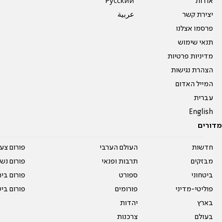
אודות
Pусский
יצירת קשר
عربية
פרסמו אצלנו
תנאי שימוש
מדיניות פרטיות
הצהרת נגישות
המייל האדום
עברית
English
מדורים
חדשות
העולם הערבי
פורום צע
מבזקים
תרבות ופנאי
פורום נשו
ביטחוני
ספורט
פורום בי
פוליטי-מדיני
פורומים
פורום בי
בארץ
יהדות
בעולם
צרכנות