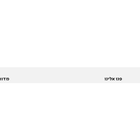
פנו אלינו
מדור
אודות
Pусский
חד
יצירת קשר
عربية
מב
פרסמו אצלנו
בי
תנאי שימוש
פו
מדיניות פרטיות
בא
הצהרת נגישות
בע