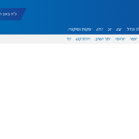
כ"ה באב תשפ"ו |
 ונדל"ן
דעות
אוכל
יהדות
הפקות וסיקורים
ספורט
פורומים
אתר ישיבה
יצירת קשר
עוד