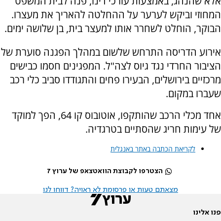
אלא שהנהג, באמצעות עורכי דינו, פנה לבית המשפט
המחוזי וביקש לערער על ההחלטה להאריך את מעצרו.
הבוקר, הוחלט לשחרר אותו למעצר בית, בן שלושה ימים.
אירוע הדריסה התרחש שלשום במהלך הפגנה סוערת של
הציבור החרדי נגד גיוס לצה"ל. המפגינים חסמו כבישים
מרכזיים בירושלים, הבעירו פחים והתגודדו סביב כלי רכב
שעברו במקום.
אחד מכלי הרכב שהותקפו, אוטובוס קו 64, הפך למוקד
של עימות חריג שהסתיים בטרגדיה.
לקריאת הכתבה באתר באנגלית
הצטרפו לקבוצת הוואטצאפ של ערוץ 7
מצאתם טעות או פרסומת לא ראויה? דווחו לנו
פנו אלינו