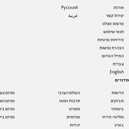
אודות
Pусский
יצירת קשר
عربية
פרסמו אצלנו
תנאי שימוש
מדיניות פרטיות
הצהרת נגישות
המייל האדום
עברית
English
מדורים
חדשות
העולם הערבי
פורום צע
מבזקים
תרבות ופנאי
פורום נשו
ביטחוני
ספורט
פורום בי
פוליטי-מדיני
פורומים
פורום בי
בארץ
יהדות