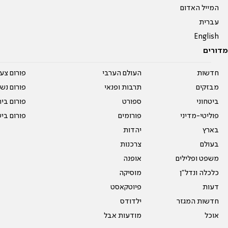
המייל האדום
עברית
English
מדורים
חדשות
העולם הערבי
פורום צע
מבזקים
תרבות ופנאי
פורום נשו
ביטחוני
ספורט
פורום בי
פוליטי-מדיני
פורומים
פורום בי
בארץ
יהדות
בעולם
צרכנות
משפט ופלילים
אופנה
כלכלה ונדל"ן
מוסיקה
דעות
פיוטקאסט
חדשות המגזר
ילדודס
אוכל
מודעות אבל