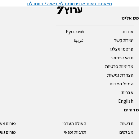
מצאתם טעות או פרסומת לא ראויה? דווחו לנו
פנו אלינו
אודות
Pусский
יצירת קשר
عربية
פרסמו אצלנו
תנאי שימוש
מדיניות פרטיות
הצהרת נגישות
המייל האדום
עברית
English
מדורים
חדשות
העולם הערבי
פורום צע
מבזקים
תרבות ופנאי
פורום נשו