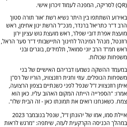
(QR) לסריקה, המפנה לעמוד זיכרון אישי.
באירוע השתתפו בין היתר נשיא רשת 'אור תורה סטון'
הרב ד"ר כתריאל ברנדר, מנכ"ל הרשת ינון אחימן, ראש
מועצת אפרת דובי שפלר, ראש מועצת גוש עציון ירון
רוזנטל, מנהל המינהל לחינוך התיישבותי ד"ר סער הראל,
ראש חמ"ד הרב יוני סמואל, תלמידים, בוגרים ובני
משפחות שכולות.
במעמד ההשקה נשמעו דבריהם האישיים של בני
משפחות הנופלים. עוזי וחגית רוזנצוויג, הוריו של רס"ן
איתן רוזנצוויג ז"ל שנפל לפני כשנתיים בצפון הרצועה,
אמרו: "הספרייה הייתה המקום האהוב עליו. כאן הוא
צמח. כשאנחנו רואים את תמונתו כאן - זה הבית שלו".
איילת סמו, אמו של יהונתן ז"ל, שנפל בנובמבר 2023
במהלך הכניסה הקרקעית לעזה, שיתפה: "מרגש לראות