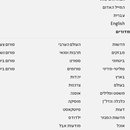
המייל האדום
עברית
English
מדורים
חדשות
העולם הערבי
פורום צע
מבזקים
תרבות ופנאי
פורום נשו
ביטחוני
ספורט
פורום בי
פוליטי-מדיני
פורומים
פורום בי
בארץ
יהדות
בעולם
צרכנות
משפט ופלילים
אופנה
כלכלה ונדל"ן
מוסיקה
דעות
פיוטקאסט
חדשות המגזר
ילדודס
אוכל
מודעות אבל