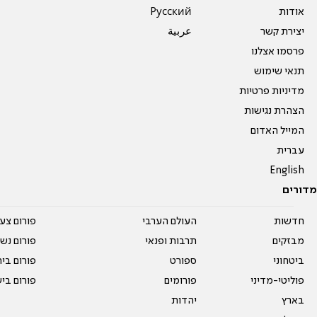
אודות
Pусский
יצירת קשר
عربية
פרסמו אצלנו
תנאי שימוש
מדיניות פרטיות
הצהרת נגישות
המייל האדום
עברית
English
מדורים
חדשות
העולם הערבי
פורום צע
מבזקים
תרבות ופנאי
פורום נשו
ביטחוני
ספורט
פורום בי
פוליטי-מדיני
פורומים
פורום בי
בארץ
יהדות