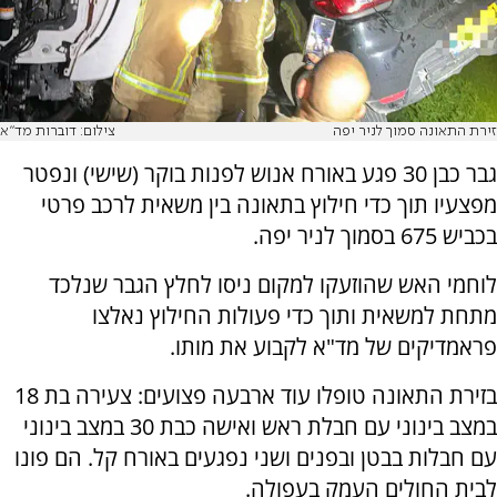
זירת התאונה סמוך לניר יפה
צילום: דוברות מד"א
גבר כבן 30 פגע באורח אנוש לפנות בוקר (שישי) ונפטר
מפצעיו תוך כדי חילוץ בתאונה בין משאית לרכב פרטי
בכביש 675 בסמוך לניר יפה.
לוחמי האש שהוזעקו למקום ניסו לחלץ הגבר שנלכד
מתחת למשאית ותוך כדי פעולות החילוץ נאלצו
פראמדיקים של מד"א לקבוע את מותו.
בזירת התאונה טופלו עוד ארבעה פצועים: צעירה בת 18
במצב בינוני עם חבלת ראש ואישה כבת 30 במצב בינוני
עם חבלות בבטן ובפנים ושני נפגעים באורח קל. הם פונו
לבית החולים העמק בעפולה.