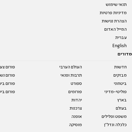
תנאי שימוש
מדיניות פרטיות
הצהרת נגישות
המייל האדום
עברית
English
מדורים
חדשות
העולם הערבי
פורום צע
מבזקים
תרבות ופנאי
פורום נשו
ביטחוני
ספורט
פורום בי
פוליטי-מדיני
פורומים
פורום בי
בארץ
יהדות
בעולם
צרכנות
משפט ופלילים
אופנה
כלכלה ונדל"ן
מוסיקה