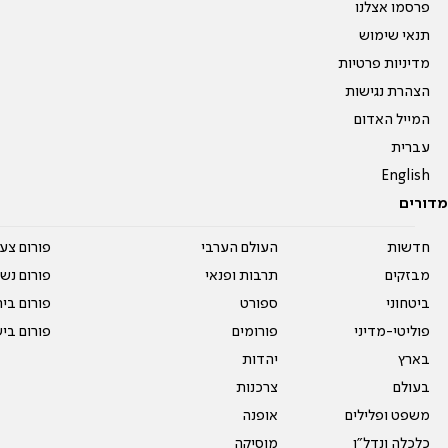
פרסמו אצלנו
תנאי שימוש
מדיניות פרטיות
הצהרת נגישות
המייל האדום
עברית
English
מדורים
חדשות
העולם הערבי
פורום צע
מבזקים
תרבות ופנאי
פורום נשו
ביטחוני
ספורט
פורום בי
פוליטי-מדיני
פורומים
פורום בי
בארץ
יהדות
בעולם
צרכנות
משפט ופלילים
אופנה
כלכלה ונדל"ן
מוסיקה