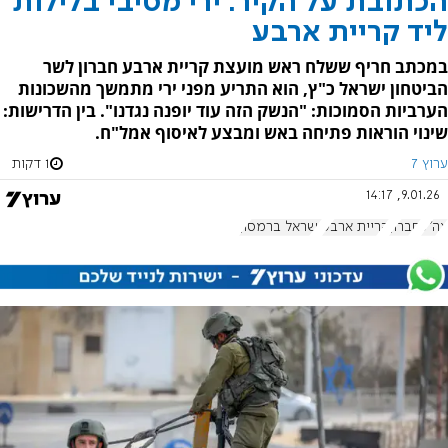
הכתובת על הקיר: ירי מסיבי בלילות
ליד קריית ארבע
במכתב חריף ששלח ראש מועצת קריית ארבע חברון לשר
הביטחון ישראל כ"ץ, הוא התריע מפני ירי מתמשך מהשכונות
הערביות הסמוכות: "הנשק הזה עוד יופנה נגדנו". בין הדרישות:
שינוי הוראות פתיחה באש ומבצע לאיסוף אמל"ח.
ערוץ 7
1 דקות
9.01.26, 14:17
צה"ל
חברון
קריית ארבע
ישראל ברמסון