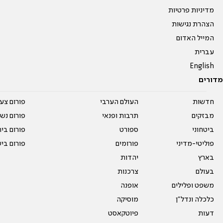
מדיניות פרטיות
הצהרת נגישות
המייל האדום
עברית
English
מדורים
חדשות
העולם הערבי
פורום צע
מבזקים
תרבות ופנאי
פורום נשו
ביטחוני
ספורט
פורום בי
פוליטי-מדיני
פורומים
פורום בי
בארץ
יהדות
בעולם
צרכנות
משפט ופלילים
אופנה
כלכלה ונדל"ן
מוסיקה
דעות
פיוטקאסט