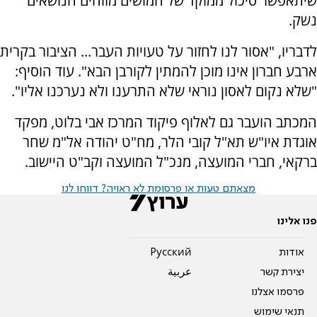
שיתאפשר סיכול ממוקד של חמושים מזוהים הנושאים
נשק.
לדבריו, "אסור לנו לחזור על טעויות העבר... הציבור בקרית
ארבע חברון אינו מוכן להמתין לקורבן הבא". עוד הוסיף:
"שלא נקום לאסון נוראי שלא התרענו ולא נערכנו אליו".
המכתב הועבר גם לאלוף פיקוד המרכז אבי בלוט, מפקד
אוגדת איו"ש תא"ל קובי הלר, מח"ט יהודה אל"מ שחר
ברקאי, חברי המועצה, מנכ"ל המועצה וקב"ט היישוב.
מצאתם טעות או פרסומת לא ראויה? דווחו לנו
פנו אלינו
אודות
Pусский
יצירת קשר
عربية
פרסמו אצלנו
תנאי שימוש