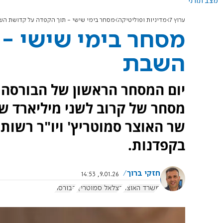
מצב תורני
ערוץ 7
מדיניות ופוליטיקה
מסחר בימי שישי - תוך הקפדה על קדושת הש
מסחר בימי שישי -
השבת
יום המסחר הראשון של הבורסה 
מסחר של קרוב לשני מיליארד שקל
שר האוצר סמוטריץ' ויו"ר רשות
בקפדנות.
חזקי ברוך
9.01.26, 14:53
משרד האוצר
בצלאל סמוטריץ'
הבורסה