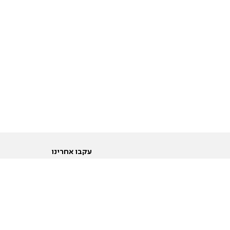
עקבו אחרינו
ות
טוויטר
ם הריון ולידה
פייסבוק
ום לקראת נישואין וזוגיות
אינסטגרם
ום צעירים מעל עשרים
יוטיוב