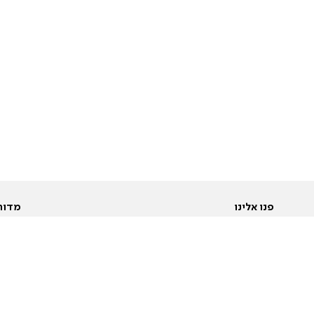
פנו אלינו
מדור
אודות
Pусский
חד
יצירת קשר
عربية
מב
פרסמו אצלנו
בי
תנאי שימוש
פו