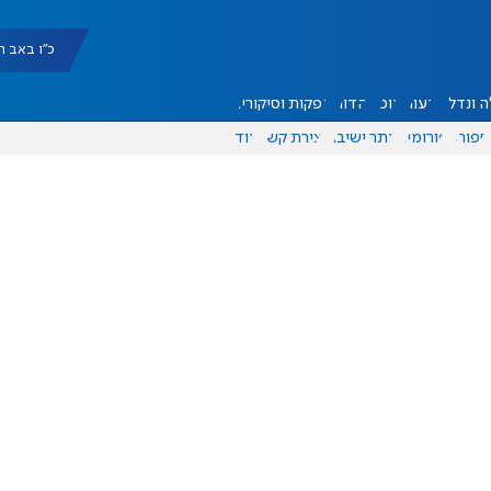
כ"ו באב תשפ"ו |
 ונדל"ן
דעות
אוכל
יהדות
הפקות וסיקורים
ספורט
פורומים
אתר ישיבה
יצירת קשר
עוד