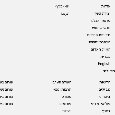
אודות
Pусский
יצירת קשר
عربية
פרסמו אצלנו
תנאי שימוש
מדיניות פרטיות
הצהרת נגישות
המייל האדום
עברית
English
מדורים
חדשות
העולם הערבי
פורום צע
מבזקים
תרבות ופנאי
פורום נשו
ביטחוני
ספורט
פורום בי
פוליטי-מדיני
פורומים
פורום בי
בארץ
יהדות