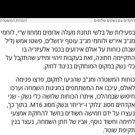
רוקדים עם נשקים שלופים
דוברות המשטרה
בפעילות של בלשי תחנת מעלה אדומים ממחוז ש"י, לוחמי
מג"ב איו"ש ולוחמי מג"ב עוטף ירושלים, פשטו אמש (ליל
שבת) כוחות על אולם אירועים בכפר אלעיזריה בו
התקיימה חתונה, זאת בעקבות זיהוי ומידע שהתקבל על
כלי נשק במקום המוחזקים בניגוד לחוק.
כוחות המשטרה ומג"ב שהגיעו למקום, פרצו פנימה
לאולם, עיכבו את המשתתפים בחגיגות השמחה וערכו
חיפוש שבמהלכו, איתרו הכוחות שלושה כלי נשק - שני
אקדחים מסוג 'גלוק' ו-'יריחו' ונשק מסוג M16. בתוך כך,
נעצרו על ידם חמישה חשודים בחשד להחזקת אמצעי
לחימה וחשוד נוסף, אביו של חתן השמחה, נעצר בגין
תקיפת שוטר.