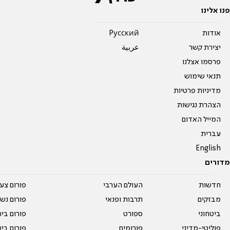
פנו אלינו
אודות
Pусский
יצירת קשר
عربية
פרסמו אצלנו
תנאי שימוש
מדיניות פרטיות
הצהרת נגישות
המייל האדום
עברית
English
מדורים
חדשות
העולם הערבי
פורום צע
מבזקים
תרבות ופנאי
פורום נשו
ביטחוני
ספורט
פורום בי
פוליטי-מדיני
פורומים
פורום בי