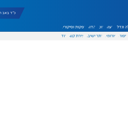
כ"ד באב תשפ"ו |
 ונדל"ן
דעות
אוכל
יהדות
הפקות וסיקורים
ספורט
פורומים
אתר ישיבה
יצירת קשר
עוד