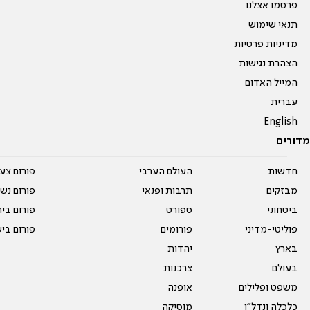
פרסמו אצלנו
תנאי שימוש
מדיניות פרטיות
הצהרת נגישות
המייל האדום
עברית
English
מדורים
חדשות
העולם הערבי
פורום צע
מבזקים
תרבות ופנאי
פורום נשו
ביטחוני
ספורט
פורום בי
פוליטי-מדיני
פורומים
פורום בי
בארץ
יהדות
בעולם
צרכנות
משפט ופלילים
אופנה
כלכלה ונדל"ן
מוסיקה