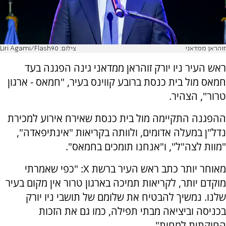
זוהראן ממדאני
צילום: Liri Agami/Flash90
ראש העיר ניו יורק זוהראן ממדאני גינה הפגנה בעד
חמאס מול בית כנסת ברובע קווינס בעיר, "חמאס - ארגון
טרור", הצהיר.
ההפגנה התקיימה מול בית כנסת שאירח אירוע למכירת
נדל"ן במעלה אדומים, ולוותה בקריאות "אינתיפאדה",
"מוות לצה"ל", ו"אנחנו תומכים בחמאס".
מאוחר יותר כתב ראש העיר ברשת X: "כפי שאמרתי
מוקדם יותר, לקריאות תמיכה בארגון טרור אין מקום בעיר
שלנו. נמשיך להבטיח את שלומם של תושבי ניו יורק
בכניסה וביציאה מבתי תפילה, כמו גם את הזכות
החוקתית למחות".