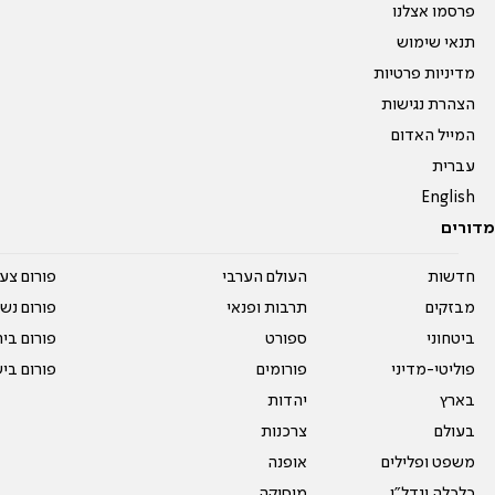
פרסמו אצלנו
תנאי שימוש
מדיניות פרטיות
הצהרת נגישות
המייל האדום
עברית
English
מדורים
חדשות
העולם הערבי
פורום צע
מבזקים
תרבות ופנאי
פורום נשו
ביטחוני
ספורט
פורום בי
פוליטי-מדיני
פורומים
פורום בי
בארץ
יהדות
בעולם
צרכנות
משפט ופלילים
אופנה
כלכלה ונדל"ן
מוסיקה