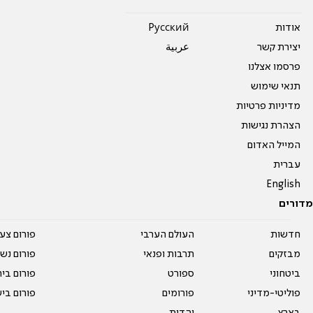
אודות
Pусский
יצירת קשר
عربية
פרסמו אצלנו
תנאי שימוש
מדיניות פרטיות
הצהרת נגישות
המייל האדום
עברית
English
מדורים
חדשות
העולם הערבי
פורום צע
מבזקים
תרבות ופנאי
פורום נשו
ביטחוני
ספורט
פורום בי
פוליטי-מדיני
פורומים
פורום בי