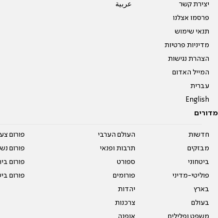
יצירת קשר
عربية
פרסמו אצלנו
תנאי שימוש
מדיניות פרטיות
הצהרת נגישות
המייל האדום
עברית
English
מדורים
חדשות
העולם הערבי
פורום צע
מבזקים
תרבות ופנאי
פורום נשו
ביטחוני
ספורט
פורום בי
פוליטי-מדיני
פורומים
פורום בי
בארץ
יהדות
בעולם
צרכנות
משפט ופלילים
אופנה