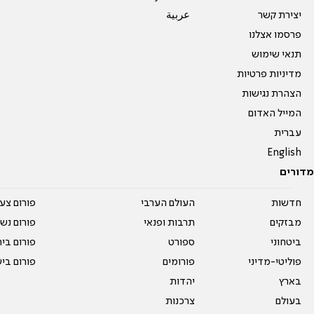
יצירת קשר
عربية
פרסמו אצלנו
תנאי שימוש
מדיניות פרטיות
הצהרת נגישות
המייל האדום
עברית
English
מדורים
חדשות
העולם הערבי
פורום צע
מבזקים
תרבות ופנאי
פורום נשו
ביטחוני
ספורט
פורום בי
פוליטי-מדיני
פורומים
פורום בי
בארץ
יהדות
בעולם
צרכנות