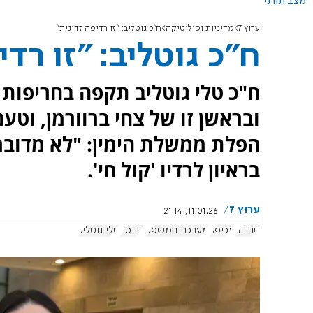
מצב תורני
ערוץ 7
מדיניות ופוליטיקה
ח"כ גוטליב: "זו רדיפה זדונית"
ח"כ גוטליב: "זו רדי
ח"כ טלי גוטליב תקפה בחריפות 
ובראשן זו של צחי ברוורמן, וטע
הפלת ממשלת הימין: "לא מדובר 
בראיון לרדיו 'קול חי'.
ערוץ 7
11.01.26, 21:14
חרדים
אכיפה
מערכת המשפט
דריסה
טלי גוטליב