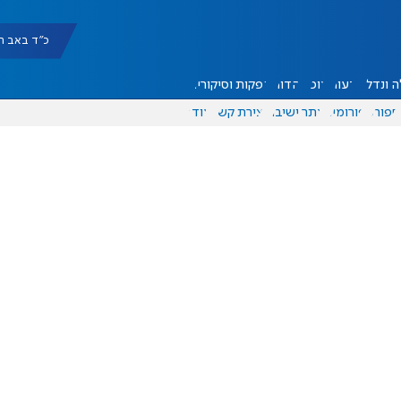
כ"ד באב תשפ"ו |
 ונדל"ן
דעות
אוכל
יהדות
הפקות וסיקורים
ספורט
פורומים
אתר ישיבה
יצירת קשר
עוד