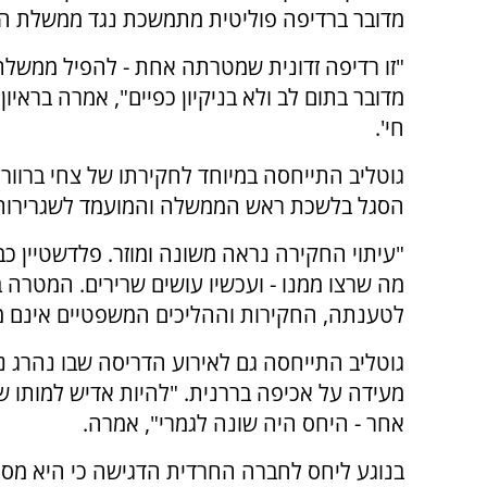
מדובר ברדיפה פוליטית מתמשכת נגד ממשלת הימ
"זו רדיפה זדונית שמטרתה אחת - להפיל ממשלת 
מדובר בתום לב ולא בניקיון כפיים", אמרה בראיון ל
חי'.
גוטליב התייחסה במיוחד לחקירתו של צחי ברוור
הסגל בלשכת ראש הממשלה והמועמד לשגרירות
"עיתוי החקירה נראה משונה ומוזר. פלדשטיין כב
מה שרצו ממנו - ועכשיו עושים שרירים. המטרה
לטענתה, החקירות וההליכים המשפטיים אינם מונ
גוטליב התייחסה גם לאירוע הדריסה שבו נהרג 
מעידה על אכיפה בררנית. "להיות אדיש למותו של
אחר - היחס היה שונה לגמרי", אמרה.
בנוגע ליחס לחברה החרדית הדגישה כי היא מסרב