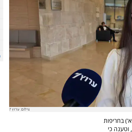
צילום: ערוץ 7
') בחריפות
 וטענה כי