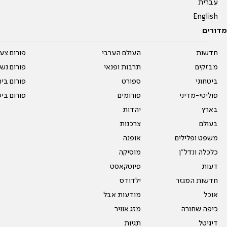
עברית
English
מדורים
חדשות
העולם הערבי
פורום צע
מבזקים
תרבות ופנאי
פורום נשו
ביטחוני
ספורט
פורום בי
פוליטי-מדיני
פורומים
פורום בי
בארץ
יהדות
בעולם
צרכנות
משפט ופלילים
אופנה
כלכלה ונדל"ן
מוסיקה
דעות
פיוטקאסט
חדשות המגזר
ילדודס
אוכל
מודעות אבל
כיפה שחורה
מזג אוויר
דיגיטל
תגיות