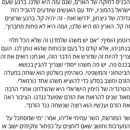
הכניס לחוקה של האו"ם, שגם עזה היא שלנו. ברגע שעם
ישראל בהמוניו, יחד עם האנשים שיודעים להוביל רוח
גדולה של ניצחון, ידרשו זאת - זה יהיה קל. ברגע שרוצים
זה קל. הארץ הזו היא שלנו, ועזה היא לא פחות מחברון".
רוטמן הוסיף: "אם יש משהו שלמדנו זה שלא הכל תלוי
בנתניהו, אלא קודם כל בעם ובכוחות שהוא נותן לנו. העם
צריך להיות זה שדורש את הדבר הזה, ואנחנו רואים את זה
בכנס פה. יש פה משהו ייסודי שצריך להבין בנושא
הביטחוני והמשפטי. כשהימין בשלטון הוא שוחה במעלה
הזרם וחוצב בסלע כדי להוציא משהו אחד נורמאלי.
הטרגדיה של הימין הישראלי היא שהצלחנו אחרי הרבה
מאוד שנים להראות את הזרם שפועל נגדנו. הציבור ראה
את הזרם ועכשיו הוא רוצה שנשחה נגד הזרם".
שר המורשת, השר עמיחי אליהו, אמר: "מי שמסתכל על
המערכות וחושב שאם לוחצים על כפתור ומקימים ישוב או