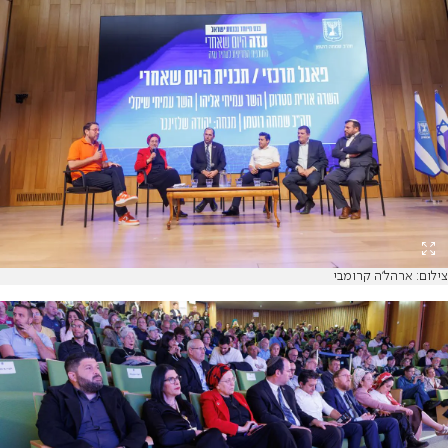
צילום: ארהל'ה קרומבי