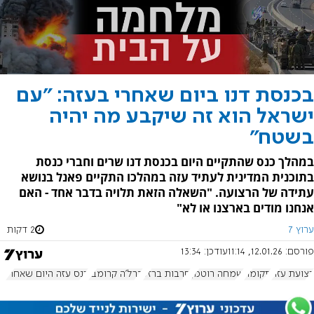
בכנסת דנו ביום שאחרי בעזה: "עם
ישראל הוא זה שיקבע מה יהיה
בשטח"
במהלך כנס שהתקיים היום בכנסת דנו שרים וחברי כנסת
בתוכנית המדינית לעתיד עזה במהלכו התקיים פאנל בנושא
עתידה של הרצועה. "השאלה הזאת תלויה בדבר אחד - האם
אנחנו מודים בארצנו או לא"
ערוץ 7
2 דקות
פורסם:
12.01.26, 11:14
עודכן:
13:34
רצועת עזה
תקומה
שמחה רוטמן
חרבות ברזל
ברל׳ה קרומבי
כנס עזה היום שאחרי