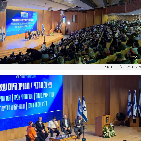
צילום: ארהל'ה קרומבי