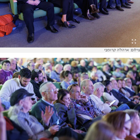
צילום: ארהל'ה קרומבי