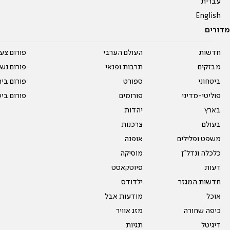
עברית
English
מדורים
חדשות
העולם הערבי
פורום צע
מבזקים
תרבות ופנאי
פורום נשו
ביטחוני
ספורט
פורום בי
פוליטי-מדיני
פורומים
פורום בי
בארץ
יהדות
בעולם
צרכנות
משפט ופלילים
אופנה
כלכלה ונדל"ן
מוסיקה
דעות
פיוטקאסט
חדשות המגזר
ילדודס
אוכל
מודעות אבל
כיפה שחורה
מזג אוויר
דיגיטל
תגיות