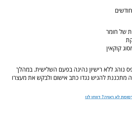
 באדם שעומדת נגדו פסילת רישיון של 18 חודשים
ת של חומר
קת
וג קוקאין
ירושלים בן 21, לאחר שנתפס נוהג ללא רישיון נהיגה בפעם השלישית. במהלך
 מתכננת להגיש נגדו כתב אישום ולבקש את מעצרו
ומת לא ראויה? דווחו לנו