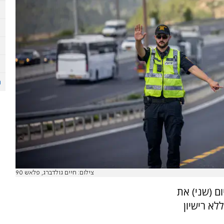
צילום: חיים גולדברג, פלאש 90
ם (שני) את
 נוהג ללא רישיון