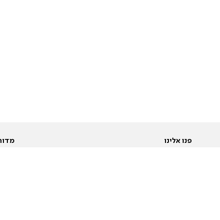
פנו אלינו
מדור
אודות
Pусский
חד
יצירת קשר
عربية
מב
פרסמו אצלנו
בי
תנאי שימוש
פו
מדיניות פרטיות
בא