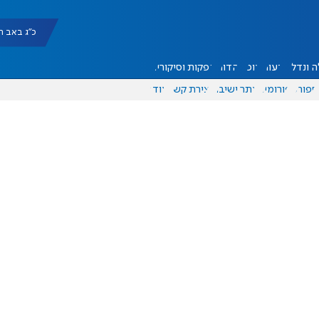
כ"ג באב תשפ"ו |
 ונדל"ן
דעות
אוכל
יהדות
הפקות וסיקורים
ספורט
פורומים
אתר ישיבה
יצירת קשר
עוד