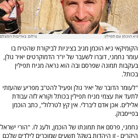
גיא הוכמן עם תפילין
צילום: באדיבות המצלם
הקומיקאי גיא הוכמן מגיב בציניות לביקורת שהטיח בו
עומר נחמני, דוברו לשעבר של יו"ר הדמוקרטים יאיר גולן,
בעקבות תמונה שפרסם ובה הוא נראה מניח תפילין
בכותל.
"לעומר הדובר של יאיר גולן ופעיל להט"ב מפריע שהעזתי
לתעד את עצמי מניח תפילין בכותל וקורא לזה עבודת
אלילים. אכן אדם ליברלי. אין קץ לטרלול", כתב הוכמן
בפייסבוק.
נחמני, פרסם את תמונתו של הוכמן, ולעג לו. "הורי ישראל
היקרים - זו היהדות בשקל תשעים שמוכרים לילדים שלכם