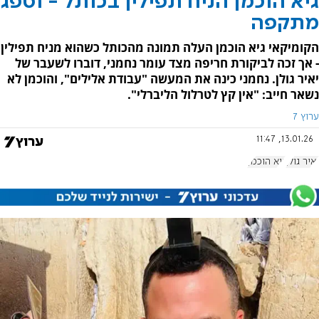
גיא הוכמן הניח תפילין בכותל - וספג
מתקפה
הקומיקאי גיא הוכמן העלה תמונה מהכותל כשהוא מניח תפילין
- אך זכה לביקורת חריפה מצד עומר נחמני, דוברו לשעבר של
יאיר גולן. נחמני כינה את המעשה "עבודת אלילים", והוכמן לא
נשאר חייב: "אין קץ לטרלול הליברלי".
ערוץ 7
13.01.26, 11:47
יאיר גולן
גיא הוכמן