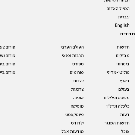
הצהרת נגישות
המייל האדום
עברית
English
מדורים
חדשות
העולם הערבי
פורום צע
מבזקים
תרבות ופנאי
פורום נשו
ביטחוני
ספורט
פורום בי
פוליטי-מדיני
פורומים
פורום בי
בארץ
יהדות
בעולם
צרכנות
משפט ופלילים
אופנה
כלכלה ונדל"ן
מוסיקה
דעות
פיוטקאסט
חדשות המגזר
ילדודס
אוכל
מודעות אבל