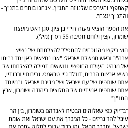
קאמפף' והערכים שלנו זה התנ"ך. אנחנו בוחרים בתנ"ך -
והתנ"ך ינצח".
את הספר הוציא מעזה דוידי בן ציון, סגן ראש מועצת
שומרון, קצין ולוחם חטיבה 55 רס"ן (מיל').
הוא ביקש מהנוכחים להתפלל להצלחתם של נשיא
ארה"ב וראש ממשלת ישראל: "אנו נמצאים כאן יחד בביתו
של מנהיג העולם החופשי, ונושאים תפילה להצלחתו של
נשיא ארצות הברית, דונלד ג'יי טראמפ. גבירותיי ורבותיי,
אתם שותפים של עם ישראל ושל מדינת ישראל, ובמיוחד
אתם שותפים אמיתיים של החלוצים ביהודה ושומרון, ארץ
התנ"ך".
​"בדיוק כפי שאלוהים הבטיח לאברהם בשומרון, בין הר
עיבל להר גריזים - כל המברך את עם ישראל ואת אומת
ישראל, יתברך מהאל. זהו כבוד עבורי לחלוק עמכם את