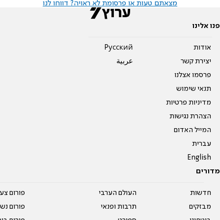
מצאתם טעות או פרסומת לא ראויה? דווחו לנו
פנו אלינו
אודות
Pусский
יצירת קשר
عربية
פרסמו אצלנו
תנאי שימוש
מדיניות פרטיות
הצהרת נגישות
המייל האדום
עברית
English
מדורים
חדשות
העולם הערבי
פורום צע
מבזקים
תרבות ופנאי
פורום נשו