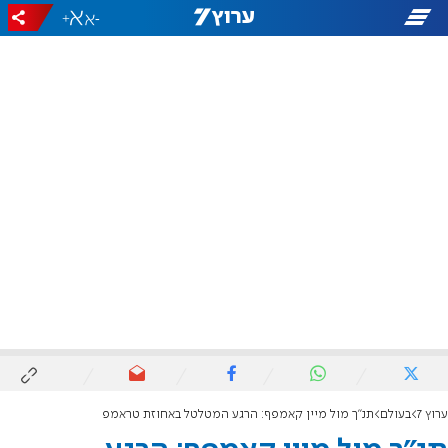
+
-
ערוץ 7
בעולם
תנ"ך מול מיין קאמפף: הרגע המטלטל באחוזת טראמפ