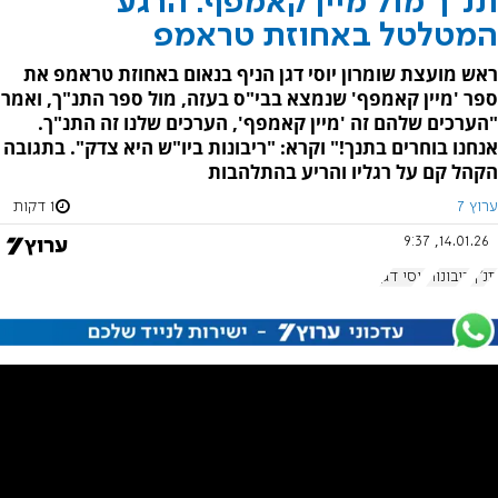
תנ"ך מול מיין קאמפף: הרגע
המטלטל באחוזת טראמפ
ראש מועצת שומרון יוסי דגן הניף בנאום באחוזת טראמפ את
ספר 'מיין קאמפף' שנמצא בבי"ס בעזה, מול ספר התנ"ך, ואמר
"הערכים שלהם זה 'מיין קאמפף', הערכים שלנו זה התנ"ך.
אנחנו בוחרים בתנך!" וקרא: "ריבונות ביו"ש היא צדק". בתגובה
הקהל קם על רגליו והריע בהתלהבות
ערוץ 7
1 דקות
14.01.26, 9:37
תנ"ך
ריבונות
יוסי דגן