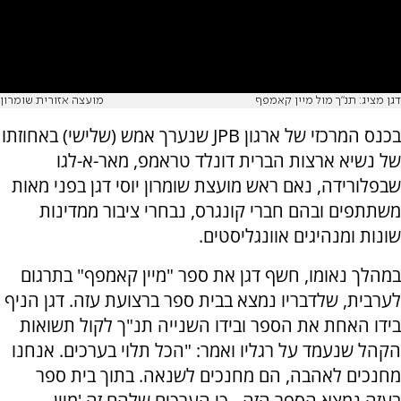
דגן מציג: תנ"ך מול מיין קאמפף
מועצה אזורית שומרון
בכנס המרכזי של ארגון JPB שנערך אמש (שלישי) באחוזתו
של נשיא ארצות הברית דונלד טראמפ, מאר-א-לגו
שבפלורידה, נאם ראש מועצת שומרון יוסי דגן בפני מאות
משתתפים ובהם חברי קונגרס, נבחרי ציבור ממדינות
שונות ומנהיגים אוונגליסטים.
במהלך נאומו, חשף דגן את ספר "מיין קאמפף" בתרגום
לערבית, שלדבריו נמצא בבית ספר ברצועת עזה. דגן הניף
בידו האחת את הספר ובידו השנייה תנ"ך לקול תשואות
הקהל שנעמד על רגליו ואמר: "הכל תלוי בערכים. אנחנו
מחנכים לאהבה, הם מחנכים לשנאה. בתוך בית ספר
בעזה נמצא הספר הזה - כי הערכים שלהם זה 'מיין