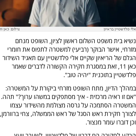
אלי פלדשטיין בראיון
צילום: כאן 11
נשיא בית משפט השלום ראשון לציון, השופט מנחם
מזרחי, אישר הבוקר (רביעי) למשטרה לתפוס את חומרי
הגלם של הריאיון שקיים אלי פלדשטיין עם תאגיד השידור
כאן 11, זאת במסגרת חקירה הקשורה לדברים שאמר
פלדשטיין בתוכנית "יהיה טוב".
במהלך הדיון, מתח השופט מזרחי ביקורת על המשטרה:
"אם זו ראיה מרכזית - איך מסתפקים במשהו ערוך?" תהה.
המשטרה הסתמכה על גרסה מצולמת מהשידור עצמו
לצורך חקירת ראש הסגל של ראש הממשלה, צחי ברוורמן,
וכן דוברו עומר מנצור.
הרקע לחקירה הם דבריו של פלדשטיין, לשעבר יועץ