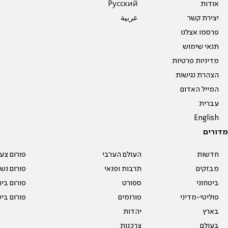
אודות
Pусский
יצירת קשר
عربية
פרסמו אצלנו
תנאי שימוש
מדיניות פרטיות
הצהרת נגישות
המייל האדום
עברית
English
מדורים
חדשות
העולם הערבי
פורום צע
מבזקים
תרבות ופנאי
פורום נשו
ביטחוני
ספורט
פורום בי
פוליטי-מדיני
פורומים
פורום בי
בארץ
יהדות
בעולם
צרכנות