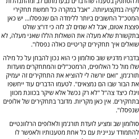
ולהסתפק בטענה שהדברים נבעו מתום לב ומהתנהלות
לקויה במקצועיותה. "אבל במקרה כל חמשת תחקירי
המטכ"ל החשובים ביותר ללימדה הם שנפסלו... יש כאן
פצצת אטום, אבל לא שמים לב לזה כי דו"צ שולט
בתקשורת שלא מעלה את השאלות הללו שאני מעלה, לא
שואלים איך תחקירים קריטיים כאלה נפסלו".
בדבריו מדגיש שוב סולומון כי הוא נכון להבחן על כל מילה
שלו מול כל האלופים, הרמטכ"לים והמתחקרים מועדות
תורג'מן, "ואם יורשה לי להוציא את התחקירים זה יעמיק
את הבור שבו הם נמצאים". לטעמו הדברים עוד ייחשפו
ויגלו כיצד צה"ל "לא רק נכשל אלא שיקר בכוונת מכוון
בתחקירים. אין כאן מקריות. מדובר בתחקירים של אלופים
שנפסלו".
סולומון שב ומציע לועדת תורג'מן ולאלופים הרלוונטיים
להתמודד עניינית עם כל אחת מטענותיו ולאפשר לו