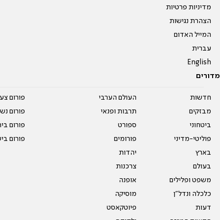
מדיניות פרטיות
הצהרת נגישות
המייל האדום
עברית
English
מדורים
חדשות
העולם הערבי
פורום צע
מבזקים
תרבות ופנאי
פורום נשו
ביטחוני
ספורט
פורום בי
פוליטי-מדיני
פורומים
פורום בי
בארץ
יהדות
בעולם
צרכנות
משפט ופלילים
אופנה
כלכלה ונדל"ן
מוסיקה
דעות
פיוטקאסט