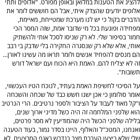
להציג את הטענות במלואן ובאופן מפורט. "אלופים ותתי
אלופים יודעים שהצדק איתי, אבל הם חוששים לומר את
הדברים בקול כי יש לנו מערכת שמטייחת, מאיימת,
מפחידה ופוגעת בכל מי שדובר אמת, שזה המסר הכי
חמור בסיפור שלי. לא רק שניסו לסכל אותי ולהשתיק
אותי, אלא שלא רק שנסגרה החקירה בלי שדבק בי רבב
הם מנסים להפחיד אנשים ולומר תראו מה עשינו לאורן...
זה לא יצליח להם. האמת היא הכוח ועם ישראל דורש
תשובות".
על הסיכוי לחשיפת האמת בעתיד, לנוכח הטיו העכשווי,
אומר סולומון כי אכן ישנו חשש כבד של שכחה והשכחה
ו"קל מאוד לעבוד על הציבור ולספר נרטיבים. הרי הנרטיב
הוא שלפני המלחמה זה היה כשל מדיני ארוך שנים,
בלילה שלפני הכשל היה שהמודיעין לא מסר פרטים,
ואנחנו, המטכ"ל והאלוף, היינו בסדר גמור, בעוד הטענה
שלי שלא ביצעו הערכת מצב כנדרש באגף המבצעים, לא