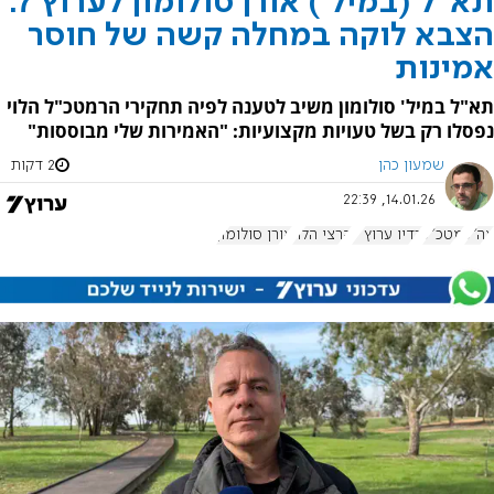
תא"ל (במיל') אורן סולומון לערוץ 7:
הצבא לוקה במחלה קשה של חוסר
אמינות
תא"ל במיל' סולומון משיב לטענה לפיה תחקירי הרמטכ"ל הלוי
נפסלו רק בשל טעויות מקצועיות: "האמירות שלי מבוססות"
שמעון כהן
2 דקות
14.01.26, 22:39
צה"ל
מטכ"ל
רדיו ערוץ 7
הרצי הלוי
אורן סולומון