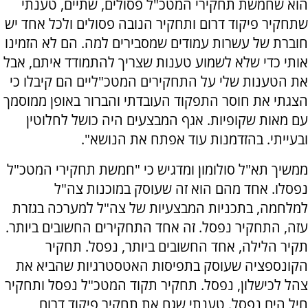
הוא שחמשת תחקירי המטכ"ל פסולים, שתיים, טענתי
שתחקיר פיקוד דרום ותחקיר הנובה פסולים ולכל אחד יש
חוברת של עשרות עמודים שמסבירים למה. הם לא הזמינו
אותי כדי שלא לשמוע טענות שצריך להתמודד איתם, אבל
את הטענות שלי על התחקירים המטכ"ליים הם קיבלו כי
הצגתי את חוסר התפקוד העובדתי והברור באופן ממוסמך
עם מאות שקופיות. אגף המבצעים היה כושל לחלוטין
ובעייתי. בהזדמנות עוד אפתח את הנושא".
ממשיך תא"ל סולומון ומדגיש כי "חמשת תחקירי המטכ"ל
נפסלו. אחד מהם הוא זה שעוסק במוכנות צה"ל
למלחמה, בתכניות המבצעיות של צה"ל למערכה בגזרת
עזה, התחקיר נפסל. זה אחד התחקירים החשובים ביותר.
תקיר הלילה, אחד החשובים ביותר, נפסל. תחקיר
הקונספציה שעוסק בתפיסות האטסטרגיות שהביא את
צהל לכישלון, נפסל. תחקיר תקוד המטכ"ל נפסל ותחקיר
חיל הים נפסל. טענתי שגם את תחקיר פיקוד דרום