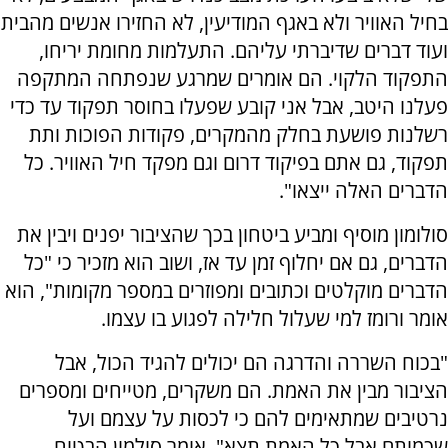
בחיל האוויר ולא באגף המודיעין, לא החזירו אנשים מהבית
ועוד דברים שדיברתי עליהם. התעלמות מחומת יריחו,
התפקוד הלקוי. הם אומרים שמרגע שנפתחה המתקפה
פעלנו היטב, אבל אני קובע שפעלו בחוסר תפקוד עד כדי
רשלנות פושעת בחלק מהמקרים, פקודות הפוכות ותת
תפקוד, גם אתם בפיקוד דרום וגם מפקד חיל האוויר. כל
הדברים האלה ייצאו".
סולומון מוסיף ומביע ביטחון בכך שהציבור יפנים ויבין את
הדברים, גם אם יחלוף זמן עד אז, ושוב הוא מזכיר כי "כל
הדברים מוקלטים וכתובים ומפוזרים במספר מקומות", הוא
אומר ורומז למי שעלול חלילה לפגוע בו עצמו.
"בכוח השררה והדרגה הם יכולים להגיד הכול, אבל
הציבור מבין את האמת. הם משקרים, מטייחים ומספרים
נרטיבים שמתאימים להם כי לכסות על עצמם ועל
שכמותם אבל כל האמת תצא", אומר סולמון הבטוח