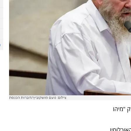
צילום: נועם מושקוביץ/דוברות הכנסת
 "מיהו
וכלוסין