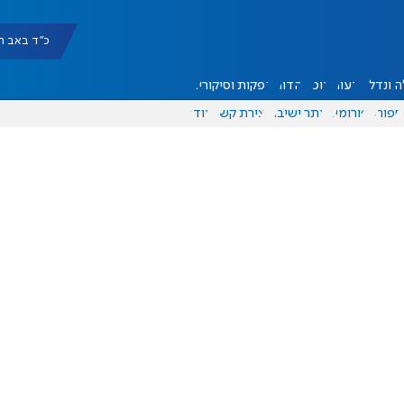
כ"ד באב תשפ"ו |
 ונדל"ן
דעות
אוכל
יהדות
הפקות וסיקורים
ספורט
פורומים
אתר ישיבה
יצירת קשר
עוד