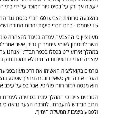
ייעשה אך ורק על בסיס גיור המוכר על-ידי בתי הד
בהצבעה טרומית הצביעו 60 חברי כנ
15 שתמכו - בהם חברי סיעות יהדות התורה וש"ס.
מעוז ציין כי ההצבעה עמדה בניגוד להצהרה פומ
השר לביטחון לאומי איתמר בן גביר, אשר אמר לפ
במהלך אירוע י"ט בכסלו בכפר חב"ד: "אנחנו צרי
עוצמה יהודית והציונות הדתית לא תמכו בחוק ב
גורמים בקואליציה האשימו את ח"כ מעוז בפגיעה 
העלה את החוק כשאין רוב. זה מהלך שפוגע בה
הוא מנסה לגזור רווח פוליטי, אבל בפועל עיכב
הגורמים ציינו כי המהלך עומד בסתירה לעמדת ר
הרוב הנדרש להעברתו. למרבה הצער נראה כי מט
ולפגוע ביציבות ממשלת הימין".