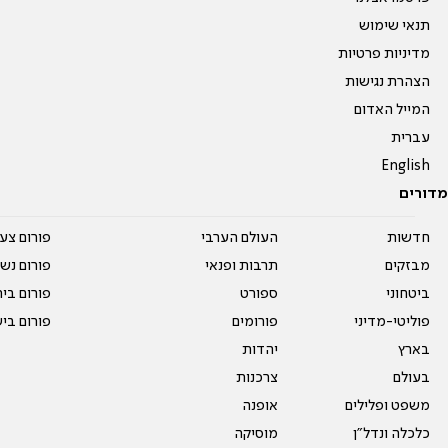
תנאי שימוש
מדיניות פרטיות
הצהרת נגישות
המייל האדום
עברית
English
מדורים
חדשות
העולם הערבי
פורום צע
מבזקים
תרבות ופנאי
פורום נשו
ביטחוני
ספורט
פורום בי
פוליטי-מדיני
פורומים
פורום בי
בארץ
יהדות
בעולם
צרכנות
משפט ופלילים
אופנה
כלכלה ונדל"ן
מוסיקה