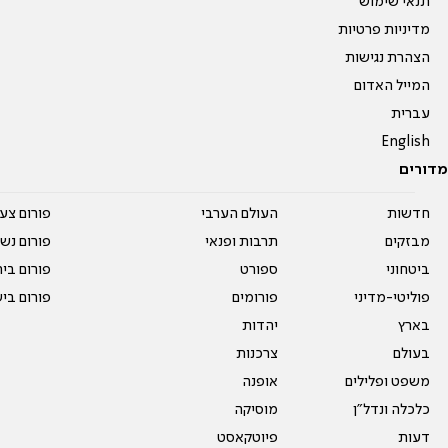
תנאי שימוש
מדיניות פרטיות
הצהרת נגישות
המייל האדום
עברית
English
מדורים
חדשות
העולם הערבי
פורום צע
מבזקים
תרבות ופנאי
פורום נשו
ביטחוני
ספורט
פורום בי
פוליטי-מדיני
פורומים
פורום בי
בארץ
יהדות
בעולם
צרכנות
משפט ופלילים
אופנה
כלכלה ונדל"ן
מוסיקה
דעות
פיוטקאסט