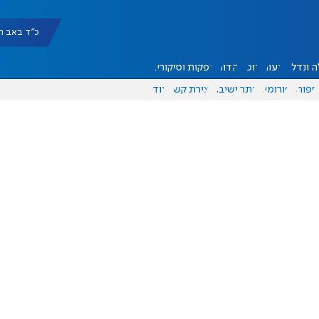
כ"ד באב תשפ"ו |
 ונדל"ן
דעות
אוכל
יהדות
הפקות וסיקורים
ספורט
פורומים
אתר ישיבה
יצירת קשר
עוד