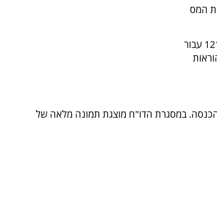
ת המס
בשנת 2026 נדרשות חברות להגיש את טופס 1214 עבור
בהוראות
 למס הכנסה. במסגרת הדו"ח מוצגת תמונה מלאה של