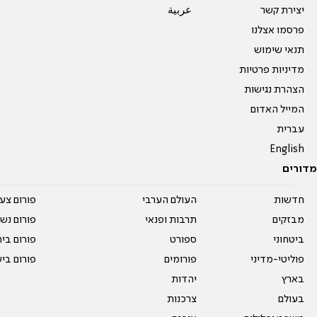
יצירת קשר
عربية
פרסמו אצלנו
תנאי שימוש
מדיניות פרטיות
הצהרת נגישות
המייל האדום
עברית
English
מדורים
חדשות
העולם הערבי
פורום צע
מבזקים
תרבות ופנאי
פורום נשו
ביטחוני
ספורט
פורום בי
פוליטי-מדיני
פורומים
פורום בי
בארץ
יהדות
בעולם
צרכנות