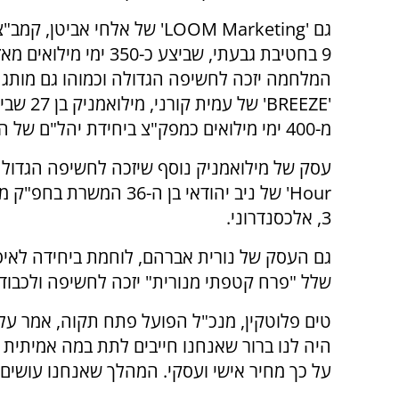
גם 'LOOM Marketing' של אלחי אביטן
9 בחטיבת גבעתי, שביצע כ-350 ימי מיל
המלחמה יזכה לחשיפה הגדולה וכמוהו גם מותג
'BREEZE' של עמי
מ-400 ימי מילואים כמפק"צ ביחידת יהל"ם של ההנדסה.
Hour' של ניב יהודאי בן ה-36 המשר
3, אלכסנדרוני.
גם העסק של נורית אברהם, לוחמת ביחידה לאיסו
שלל "פרח קטפתי מנורית" יזכה לחשיפה ולכבוד 
טים פלוטקין, מנכ"ל הפועל פתח תקוה, אמר על 
היה לנו ברור שאנחנו חייבים לתת במה אמיתית 
על כך מחיר אישי ועסקי. המהלך שאנחנו עושים ה