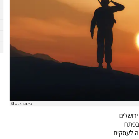
צילום: iStock
רושלים
שבפתח
ה לעסקים