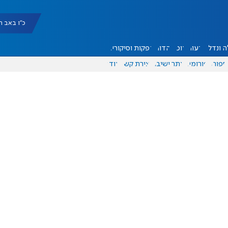
כ"ו באב תשפ"ו |
 ונדל"ן
דעות
אוכל
יהדות
הפקות וסיקורים
ספורט
פורומים
אתר ישיבה
יצירת קשר
עוד