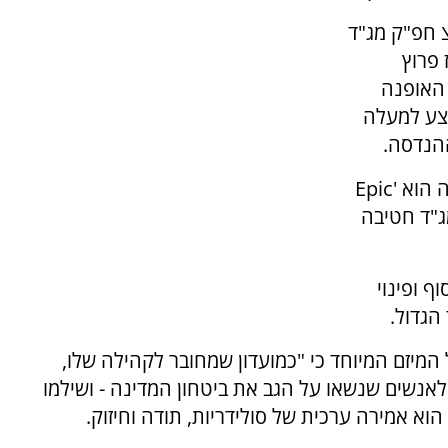
, קמב"צ חפ"ק מג"ד
ואים מאז פרוץ
 האופנה
ת קורני, מילואמניק בן 27 שביצע למעלה
עסק של מילואמניק נוסף שיזכה לחשיפה הגדולה הוא 'Epic
ת בחפ"ק מג"ד חטיבה
ף ופינוי
הגדול.
המיזם המיוחד כי "כמועדון שמחובר לקהילה שלו,
לאנשים שנשאו על הגב את ביטחון המדינה - ושילמו
וא אמירה ערכית של סולידריות, תודה וחיזוק.